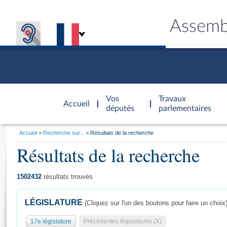
Assemb
Accèder à
la page
Vos
Travaux
Accueil
d'accueil
députés
parlementaires
Vous
Accueil
Recherche sur...
Résultats de la recherche
êtes
Résultats de la recherche
Général
ici
CONNEX
TRAVA
CONNA
DÉC
:
1502432
résultats trouvés
LÉGISLATURE
(Cliquez sur l'un des boutons pour faire un choix
17e législature
Précédentes législatures (X)