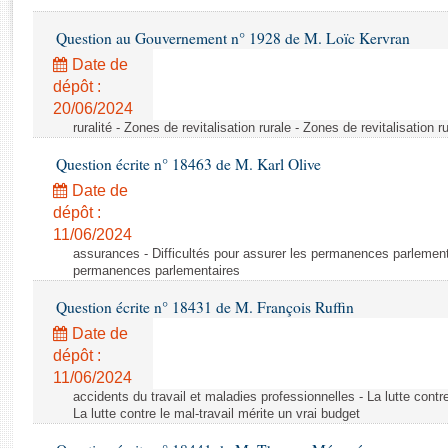
Rapports d'enquête
Rapports législatifs
Question au Gouvernement n° 1928 de M. Loïc Kervran
Rapports sur l'application des lois
Date de
Baromètre de l’application des lois
dépôt :
20/06/2024
ruralité - Zones de revitalisation rurale - Zones de revitalisation r
Dossiers législatifs
Question écrite n° 18463 de M. Karl Olive
Budget et sécurité sociale
Questions écrites et orales
Date de
dépôt :
Comptes rendus des débats
11/06/2024
assurances - Difficultés pour assurer les permanences parlementa
permanences parlementaires
Question écrite n° 18431 de M. François Ruffin
Date de
dépôt :
11/06/2024
accidents du travail et maladies professionnelles - La lutte contre
La lutte contre le mal-travail mérite un vrai budget