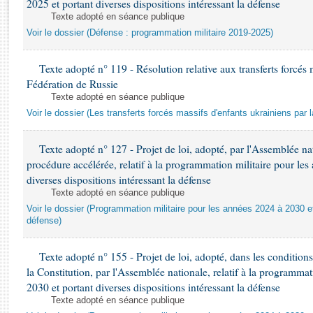
2025 et portant diverses dispositions intéressant la défense
Rapports d'enquête
Texte adopté en séance publique
Rapports législatifs
Voir le dossier (Défense : programmation militaire 2019-2025)
Rapports sur l'application des lois
Baromètre de l’application des lois
Texte adopté n° 119 - Résolution relative aux transferts forcés 
Fédération de Russie
Dossiers législatifs
Texte adopté en séance publique
Budget et sécurité sociale
Voir le dossier (Les transferts forcés massifs d'enfants ukrainiens par 
Questions écrites et orales
Texte adopté n° 127 - Projet de loi, adopté, par l'Assemblée n
Comptes rendus des débats
procédure accélérée, relatif à la programmation militaire pour le
diverses dispositions intéressant la défense
Texte adopté en séance publique
Voir le dossier (Programmation militaire pour les années 2024 à 2030 et
défense)
Texte adopté n° 155 - Projet de loi, adopté, dans les conditions 
la Constitution, par l'Assemblée nationale, relatif à la programma
2030 et portant diverses dispositions intéressant la défense
Texte adopté en séance publique