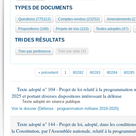
S'id
Présidence
Séance publique
Rôle et pouvoirs de l'Assemblée
Visiter l'Assemblée
TYPES DE DOCUMENTS
Fiches « Connaissance de l’Assemblée »
577 députés
Commissions et autres organes
Visite virtuelle du palais Bourbon
Questions (775112)
Comptes-rendus (23252)
Amendements (2
Organisation de l'Assemblée
Groupes politiques
Europe et International
Assister à une séance
Mot
Propositions (168)
Projets de lois (110)
Textes adoptés (47)
Présidence
Conférence des Présidents
Bureau
Collège des Ques
Élections législatives
Contrôle et évaluation
Accès des chercheurs à l’Assemblée
TRI DES RÉSULTATS
Congrès
Les évènements
S'inscrire
Trier par pertinence
Trier par date (X)
Pétitions
Statistiques et chiffres clés
Transparence et déontologie
Vous n'ave
Patrimoine
E
Documents de référence
« précedent
1
80282
80283
80284
80285
La Bibliothèque
( Constitution | Règlement de l'Assemblée ... )
Documents parlementaires
Les archives
Texte adopté n° 104 - Projet de loi relatif à la programmation 
Projets de loi
Contacts et plan d'accès
2025 et portant diverses dispositions intéressant la défense
Propositions de loi
Histoire
Texte adopté en séance publique
Photos libres de droit
Amendements
Voir le dossier (Défense : programmation militaire 2019-2025)
Juniors
Textes adoptés
Anciennes législatures
Texte adopté n° 144 - Projet de loi, adopté, dans les conditions 
Liens vers les sites publics
Rapports d'information
la Constitution, par l'Assemblée nationale, relatif à la programma