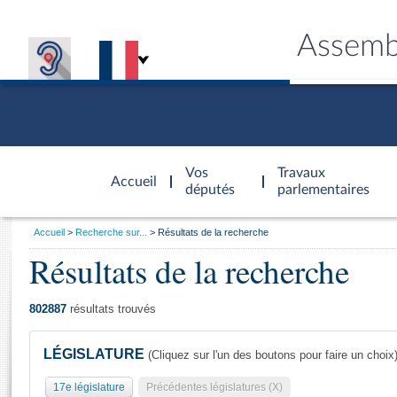
Assemb
Accèder à
la page
Vos
Travaux
Accueil
d'accueil
députés
parlementaires
Vous
Accueil
Recherche sur...
Résultats de la recherche
êtes
Résultats de la recherche
Général
ici
CONNEX
TRAVA
CONNA
DÉC
:
802887
résultats trouvés
LÉGISLATURE
(Cliquez sur l'un des boutons pour faire un choix
17e législature
Précédentes législatures (X)