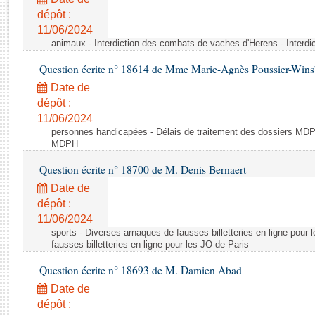
Rapports d'enquête
dépôt :
Rapports législatifs
11/06/2024
Rapports sur l'application des lois
animaux - Interdiction des combats de vaches d'Herens - Interd
Baromètre de l’application des lois
Question écrite n° 18614 de Mme Marie-Agnès Poussier-Win
Date de
Dossiers législatifs
dépôt :
Budget et sécurité sociale
11/06/2024
Questions écrites et orales
personnes handicapées - Délais de traitement des dossiers MDPH
MDPH
Comptes rendus des débats
Question écrite n° 18700 de M. Denis Bernaert
Date de
dépôt :
11/06/2024
sports - Diverses arnaques de fausses billetteries en ligne pour
fausses billetteries en ligne pour les JO de Paris
Question écrite n° 18693 de M. Damien Abad
Date de
dépôt :