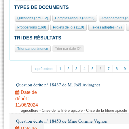
S'id
Présidence
Séance publique
Rôle et pouvoirs de l'Assemblée
Visiter l'Assemblée
TYPES DE DOCUMENTS
Fiches « Connaissance de l’Assemblée »
577 députés
Commissions et autres organes
Visite virtuelle du palais Bourbon
Questions (775112)
Comptes-rendus (23252)
Amendements (2
Organisation de l'Assemblée
Groupes politiques
Europe et International
Assister à une séance
Mot
Propositions (168)
Projets de lois (110)
Textes adoptés (47)
Présidence
Conférence des Présidents
Bureau
Collège des Ques
Élections législatives
Contrôle et évaluation
Accès des chercheurs à l’Assemblée
TRI DES RÉSULTATS
Congrès
Les évènements
S'inscrire
Trier par pertinence
Trier par date (X)
Pétitions
Statistiques et chiffres clés
Transparence et déontologie
Vous n'ave
Patrimoine
E
Documents de référence
« précedent
1
2
3
4
5
6
7
8
9
La Bibliothèque
( Constitution | Règlement de l'Assemblée ... )
Documents parlementaires
Les archives
Question écrite n° 18437 de M. Joël Aviragnet
Projets de loi
Contacts et plan d'accès
Date de
Propositions de loi
Histoire
Photos libres de droit
dépôt :
Amendements
Juniors
11/06/2024
Textes adoptés
agriculture - Crise de la filière apicole - Crise de la filière apicole
Anciennes législatures
Question écrite n° 18450 de Mme Corinne Vignon
Liens vers les sites publics
Rapports d'information
Date de