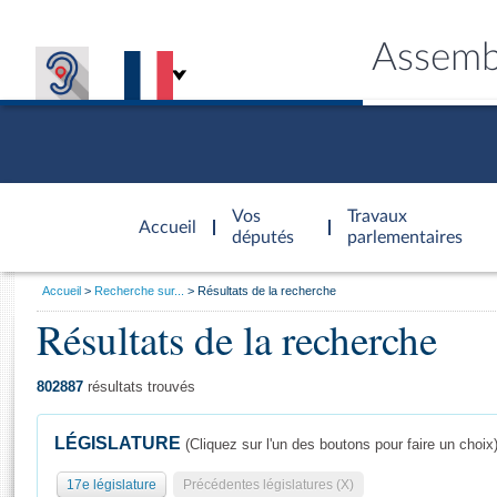
Assemb
Accèder à
la page
Vos
Travaux
Accueil
d'accueil
députés
parlementaires
Vous
Accueil
Recherche sur...
Résultats de la recherche
êtes
Résultats de la recherche
Général
ici
CONNEX
TRAVA
CONNA
DÉC
:
802887
résultats trouvés
LÉGISLATURE
(Cliquez sur l'un des boutons pour faire un choix
17e législature
Précédentes législatures (X)