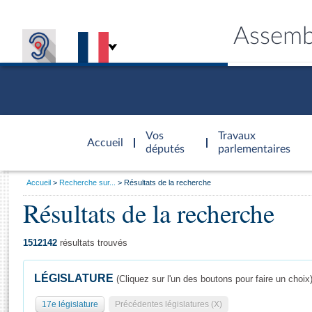
Assemb
Accèder à
la page
Vos
Travaux
Accueil
d'accueil
députés
parlementaires
Vous
Accueil
Recherche sur...
Résultats de la recherche
êtes
Résultats de la recherche
Général
ici
CONNEX
TRAVA
CONNA
DÉC
:
1512142
résultats trouvés
LÉGISLATURE
(Cliquez sur l'un des boutons pour faire un choix
17e législature
Précédentes législatures (X)