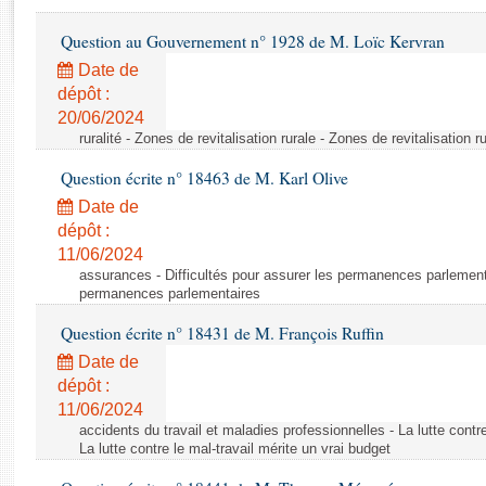
Rapports d'enquête
Rapports législatifs
Question au Gouvernement n° 1928 de M. Loïc Kervran
Rapports sur l'application des lois
Date de
Baromètre de l’application des lois
dépôt :
20/06/2024
ruralité - Zones de revitalisation rurale - Zones de revitalisation r
Dossiers législatifs
Question écrite n° 18463 de M. Karl Olive
Budget et sécurité sociale
Questions écrites et orales
Date de
dépôt :
Comptes rendus des débats
11/06/2024
assurances - Difficultés pour assurer les permanences parlementa
permanences parlementaires
Question écrite n° 18431 de M. François Ruffin
Date de
dépôt :
11/06/2024
accidents du travail et maladies professionnelles - La lutte contre
La lutte contre le mal-travail mérite un vrai budget