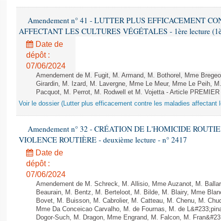
Amendement n° 41 - LUTTER PLUS EFFICACEMENT C
AFFECTANT LES CULTURES VÉGÉTALES - 1ère lecture (1ère a
Date de
dépôt :
07/06/2024
Amendement de M. Fugit, M. Armand, M. Bothorel, Mme Bregeon
Girardin, M. Izard, M. Lavergne, Mme Le Meur, Mme Le Peih, 
Pacquot, M. Perrot, M. Rodwell et M. Vojetta - Article PREMIER
Voir le dossier (Lutter plus efficacement contre les maladies affectant 
Amendement n° 32 - CRÉATION DE L'HOMICIDE ROUT
VIOLENCE ROUTIÈRE - deuxième lecture - n° 2417
Date de
dépôt :
07/06/2024
Amendement de M. Schreck, M. Allisio, Mme Auzanot, M. Ballar
Beaurain, M. Bentz, M. Berteloot, M. Bilde, M. Blairy, Mme Bla
Bovet, M. Buisson, M. Cabrolier, M. Catteau, M. Chenu, M. C
Mme Da Conceicao Carvalho, M. de Fournas, M. de L&#233;pi
Dogor-Such, M. Dragon, Mme Engrand, M. Falcon, M. Fran&#23