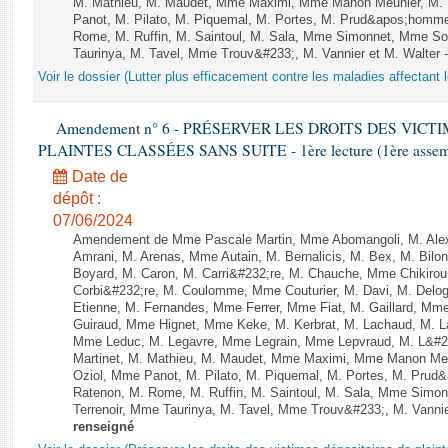
M. Mathieu, M. Maudet, Mme Maximi, Mme Manon Meunier, M.
Panot, M. Pilato, M. Piquemal, M. Portes, M. Prud&apos;homm
Rome, M. Ruffin, M. Saintoul, M. Sala, Mme Simonnet, Mme S
Taurinya, M. Tavel, Mme Trouv&#233;, M. Vannier et M. Walter 
Voir le dossier (Lutter plus efficacement contre les maladies affectant 
Amendement n° 6 - PRÉSERVER LES DROITS DES VICT
PLAINTES CLASSÉES SANS SUITE - 1ère lecture (1ère assembl
Date de
dépôt :
07/06/2024
Amendement de Mme Pascale Martin, Mme Abomangoli, M. Ale
Amrani, M. Arenas, Mme Autain, M. Bernalicis, M. Bex, M. Bilo
Boyard, M. Caron, M. Carri&#232;re, M. Chauche, Mme Chikirou,
Corbi&#232;re, M. Coulomme, Mme Couturier, M. Davi, M. Del
Etienne, M. Fernandes, Mme Ferrer, Mme Fiat, M. Gaillard, Mm
Guiraud, Mme Hignet, Mme Keke, M. Kerbrat, M. Lachaud, M. L
Mme Leduc, M. Legavre, Mme Legrain, Mme Lepvraud, M. L&#23
Martinet, M. Mathieu, M. Maudet, Mme Maximi, Mme Manon Me
Oziol, Mme Panot, M. Pilato, M. Piquemal, M. Portes, M. Pru
Ratenon, M. Rome, M. Ruffin, M. Saintoul, M. Sala, Mme Sim
Terrenoir, Mme Taurinya, M. Tavel, Mme Trouv&#233;, M. Vannie
renseigné