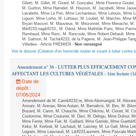
Giletti, M. Gillet, M. Girard, M. Gonzalez, Mme Florence Goulet
M. Guitton, Mme Hamelet, M. Houssin, M. Jacobelli, Mme Jaou
Lavalette, Mme Le Pen, Mme Lechanteux, Mme Lelouis, Mme Le
Liguori, Mme Lorho, M. Lottiaux, M. Loubet, M. Marchio, Mme 
Bryan Masson, M. Mauvieux, M. Meizonnet, Mme Menache, M. M
M&#233;nag&#233;, M. Odoul, Mme Mathilde Paris, Mme Parment
Rambaud, Mme Ranc, M. Rancoule, Mme Robert-Dehault, Mme R
M. Salmon, M. Tach&#233; de la Pagerie, M. Jean-Philippe Tangu
Villedieu - Article PREMIER -
Non renseigné
Voir le dossier (Création d'un homicide routier et visant à lutter contre l
Amendement n° 36 - LUTTER PLUS EFFICACEMENT C
AFFECTANT LES CULTURES VÉGÉTALES - 1ère lecture (1ère a
Date de
dépôt :
07/06/2024
Amendement de M. Carri&#232;re, Mme Abomangoli, M. Alexan
Amrani, M. Arenas, Mme Autain, M. Bernalicis, M. Bex, M. Bilo
Boyard, M. Caron, M. Chauche, Mme Chikirou, M. Clouet, M. Co
Coulomme, Mme Couturier, M. Davi, M. Delogu, Mme Dufour, M
Mme Ferrer, Mme Fiat, M. Gaillard, Mme Garrido, Mme Guett&#
Keke, M. Kerbrat, M. Lachaud, M. Laisney, M. Le Gall, Mme L
Legrain, Mme Lepvraud, M. L&#233;aument, Mme Pascale Martin