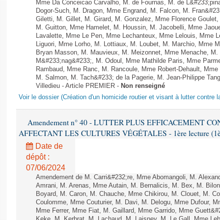
Mme Da Conceicao Carvalho, M. de Fournas, M. de L&#233;pi
Dogor-Such, M. Dragon, Mme Engrand, M. Falcon, M. Fran&#23
Giletti, M. Gillet, M. Girard, M. Gonzalez, Mme Florence Goulet
M. Guitton, Mme Hamelet, M. Houssin, M. Jacobelli, Mme Jaou
Lavalette, Mme Le Pen, Mme Lechanteux, Mme Lelouis, Mme Le
Liguori, Mme Lorho, M. Lottiaux, M. Loubet, M. Marchio, Mme 
Bryan Masson, M. Mauvieux, M. Meizonnet, Mme Menache, M. M
M&#233;nag&#233;, M. Odoul, Mme Mathilde Paris, Mme Parment
Rambaud, Mme Ranc, M. Rancoule, Mme Robert-Dehault, Mme R
M. Salmon, M. Tach&#233; de la Pagerie, M. Jean-Philippe Tangu
Villedieu - Article PREMIER -
Non renseigné
Voir le dossier (Création d'un homicide routier et visant à lutter contre l
Amendement n° 40 - LUTTER PLUS EFFICACEMENT C
AFFECTANT LES CULTURES VÉGÉTALES - 1ère lecture (1ère a
Date de
dépôt :
07/06/2024
Amendement de M. Carri&#232;re, Mme Abomangoli, M. Alexan
Amrani, M. Arenas, Mme Autain, M. Bernalicis, M. Bex, M. Bilo
Boyard, M. Caron, M. Chauche, Mme Chikirou, M. Clouet, M. Co
Coulomme, Mme Couturier, M. Davi, M. Delogu, Mme Dufour, M
Mme Ferrer, Mme Fiat, M. Gaillard, Mme Garrido, Mme Guett&#
Keke, M. Kerbrat, M. Lachaud, M. Laisney, M. Le Gall, Mme L