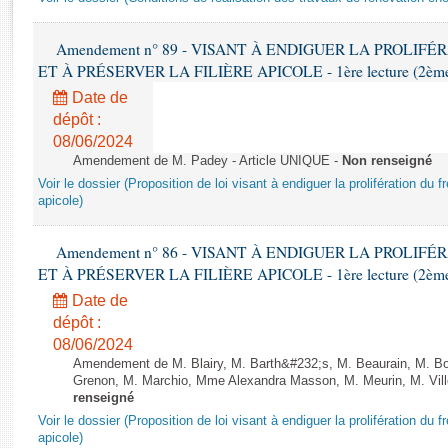
Rapports d'enquête
Rapports législatifs
Amendement n° 89 - VISANT À ENDIGUER LA PROLIF
Rapports sur l'application des lois
ET À PRÉSERVER LA FILIÈRE APICOLE - 1ère lecture (2ème as
Baromètre de l’application des lois
Date de
dépôt :
Dossiers législatifs
08/06/2024
Budget et sécurité sociale
Amendement de M. Padey - Article UNIQUE -
Non renseigné
Voir le dossier (Proposition de loi visant à endiguer la prolifération du fr
Questions écrites et orales
apicole)
Comptes rendus des débats
Amendement n° 86 - VISANT À ENDIGUER LA PROLIF
ET À PRÉSERVER LA FILIÈRE APICOLE - 1ère lecture (2ème as
Date de
dépôt :
08/06/2024
Amendement de M. Blairy, M. Barth&#232;s, M. Beaurain, M. B
Grenon, M. Marchio, Mme Alexandra Masson, M. Meurin, M. Vill
renseigné
Voir le dossier (Proposition de loi visant à endiguer la prolifération du fr
apicole)