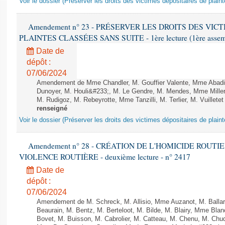
Voir le dossier (Préserver les droits des victimes dépositaires de plain
Amendement n° 23 - PRÉSERVER LES DROITS DES VIC
PLAINTES CLASSÉES SANS SUITE - 1ère lecture (1ère assembl
Date de
dépôt :
07/06/2024
Amendement de Mme Chandler, M. Gouffier Valente, Mme Abadi
Dunoyer, M. Houli&#233;, M. Le Gendre, M. Mendes, Mme Miller, 
M. Rudigoz, M. Rebeyrotte, Mme Tanzilli, M. Terlier, M. Vuillet
renseigné
Voir le dossier (Préserver les droits des victimes dépositaires de plain
Amendement n° 28 - CRÉATION DE L'HOMICIDE ROUT
VIOLENCE ROUTIÈRE - deuxième lecture - n° 2417
Date de
dépôt :
07/06/2024
Amendement de M. Schreck, M. Allisio, Mme Auzanot, M. Ballar
Beaurain, M. Bentz, M. Berteloot, M. Bilde, M. Blairy, Mme Bla
Bovet, M. Buisson, M. Cabrolier, M. Catteau, M. Chenu, M. C