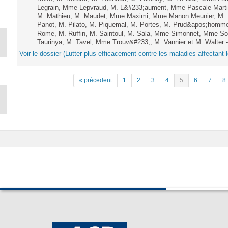
Legrain, Mme Lepvraud, M. L&#233;aument, Mme Pascale Martin
M. Mathieu, M. Maudet, Mme Maximi, Mme Manon Meunier, M.
Panot, M. Pilato, M. Piquemal, M. Portes, M. Prud&apos;homm
Rome, M. Ruffin, M. Saintoul, M. Sala, Mme Simonnet, Mme S
Taurinya, M. Tavel, Mme Trouv&#233;, M. Vannier et M. Walter 
Voir le dossier (Lutter plus efficacement contre les maladies affectant 
« précedent
1
2
3
4
5
6
7
8