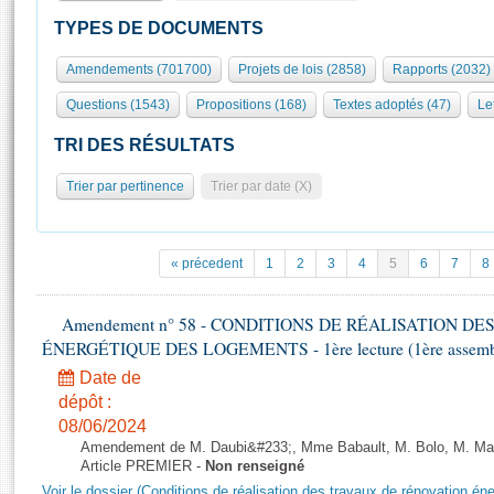
S'id
Présidence
Séance publique
Rôle et pouvoirs de l'Assemblée
Visiter l'Assemblée
TYPES DE DOCUMENTS
Fiches « Connaissance de l’Assemblée »
577 députés
Commissions et autres organes
Visite virtuelle du palais Bourbon
Amendements (701700)
Projets de lois (2858)
Rapports (2032)
Organisation de l'Assemblée
Groupes politiques
Europe et International
Assister à une séance
Mot
Questions (1543)
Propositions (168)
Textes adoptés (47)
Le
Présidence
Conférence des Présidents
Bureau
Collège des Ques
Élections législatives
Contrôle et évaluation
Accès des chercheurs à l’Assemblée
TRI DES RÉSULTATS
Congrès
Les évènements
S'inscrire
Trier par pertinence
Trier par date (X)
Pétitions
Statistiques et chiffres clés
Transparence et déontologie
Vous n'ave
Patrimoine
E
Documents de référence
« précedent
1
2
3
4
5
6
7
8
La Bibliothèque
( Constitution | Règlement de l'Assemblée ... )
Documents parlementaires
Les archives
Amendement n° 58 - CONDITIONS DE RÉALISATION D
Projets de loi
Contacts et plan d'accès
ÉNERGÉTIQUE DES LOGEMENTS - 1ère lecture (1ère assemblée
Propositions de loi
Histoire
Photos libres de droit
Date de
Amendements
Juniors
dépôt :
Textes adoptés
08/06/2024
Anciennes législatures
Amendement de M. Daubi&#233;, Mme Babault, M. Bolo, M. Mar
Liens vers les sites publics
Article PREMIER -
Non renseigné
Rapports d'information
Voir le dossier (Conditions de réalisation des travaux de rénovation é