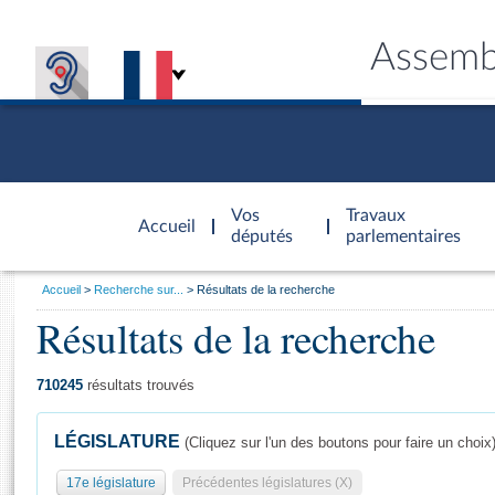
Assemb
Accèder à
la page
Vos
Travaux
Accueil
d'accueil
députés
parlementaires
Vous
Accueil
Recherche sur...
Résultats de la recherche
êtes
Résultats de la recherche
Général
ici
CONNEX
TRAVA
CONNA
DÉC
:
710245
résultats trouvés
LÉGISLATURE
(Cliquez sur l'un des boutons pour faire un choix
17e législature
Précédentes législatures (X)