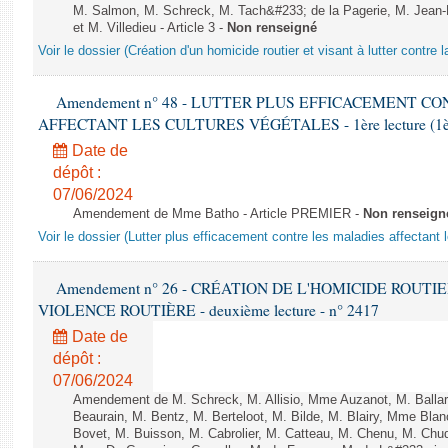
M. Salmon, M. Schreck, M. Tach&#233; de la Pagerie, M. Jean-P
et M. Villedieu - Article 3 -
Non renseigné
Voir le dossier (Création d'un homicide routier et visant à lutter contre l
Amendement n° 48 - LUTTER PLUS EFFICACEMENT C
AFFECTANT LES CULTURES VÉGÉTALES - 1ère lecture (1ère a
Date de
dépôt :
07/06/2024
Amendement de Mme Batho - Article PREMIER -
Non renseign
Voir le dossier (Lutter plus efficacement contre les maladies affectant 
Amendement n° 26 - CRÉATION DE L'HOMICIDE ROUT
VIOLENCE ROUTIÈRE - deuxième lecture - n° 2417
Date de
dépôt :
07/06/2024
Amendement de M. Schreck, M. Allisio, Mme Auzanot, M. Ballar
Beaurain, M. Bentz, M. Berteloot, M. Bilde, M. Blairy, Mme Bla
Bovet, M. Buisson, M. Cabrolier, M. Catteau, M. Chenu, M. C