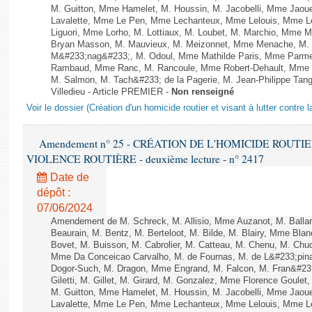
M. Guitton, Mme Hamelet, M. Houssin, M. Jacobelli, Mme Jaou
Lavalette, Mme Le Pen, Mme Lechanteux, Mme Lelouis, Mme Le
Liguori, Mme Lorho, M. Lottiaux, M. Loubet, M. Marchio, Mme 
Bryan Masson, M. Mauvieux, M. Meizonnet, Mme Menache, M. M
M&#233;nag&#233;, M. Odoul, Mme Mathilde Paris, Mme Parment
Rambaud, Mme Ranc, M. Rancoule, Mme Robert-Dehault, Mme R
M. Salmon, M. Tach&#233; de la Pagerie, M. Jean-Philippe Tangu
Villedieu - Article PREMIER -
Non renseigné
Voir le dossier (Création d'un homicide routier et visant à lutter contre l
Amendement n° 25 - CRÉATION DE L'HOMICIDE ROUT
VIOLENCE ROUTIÈRE - deuxième lecture - n° 2417
Date de
dépôt :
07/06/2024
Amendement de M. Schreck, M. Allisio, Mme Auzanot, M. Ballar
Beaurain, M. Bentz, M. Berteloot, M. Bilde, M. Blairy, Mme Bla
Bovet, M. Buisson, M. Cabrolier, M. Catteau, M. Chenu, M. C
Mme Da Conceicao Carvalho, M. de Fournas, M. de L&#233;pi
Dogor-Such, M. Dragon, Mme Engrand, M. Falcon, M. Fran&#23
Giletti, M. Gillet, M. Girard, M. Gonzalez, Mme Florence Goulet
M. Guitton, Mme Hamelet, M. Houssin, M. Jacobelli, Mme Jaou
Lavalette, Mme Le Pen, Mme Lechanteux, Mme Lelouis, Mme Le