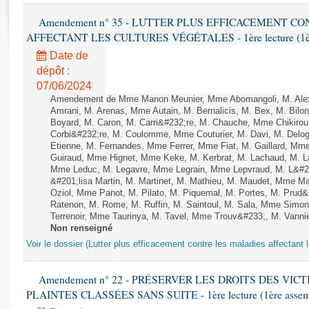
Rapports d'enquête
Amendement n° 35 - LUTTER PLUS EFFICACEMENT C
Rapports législatifs
AFFECTANT LES CULTURES VÉGÉTALES - 1ère lecture (1ère a
Rapports sur l'application des lois
Baromètre de l’application des lois
Date de
dépôt :
07/06/2024
Dossiers législatifs
Amendement de Mme Manon Meunier, Mme Abomangoli, M. Ale
Budget et sécurité sociale
Amrani, M. Arenas, Mme Autain, M. Bernalicis, M. Bex, M. Bilo
Boyard, M. Caron, M. Carri&#232;re, M. Chauche, Mme Chikirou,
Questions écrites et orales
Corbi&#232;re, M. Coulomme, Mme Couturier, M. Davi, M. Del
Comptes rendus des débats
Etienne, M. Fernandes, Mme Ferrer, Mme Fiat, M. Gaillard, Mm
Guiraud, Mme Hignet, Mme Keke, M. Kerbrat, M. Lachaud, M. L
Mme Leduc, M. Legavre, Mme Legrain, Mme Lepvraud, M. L&#
&#201;lisa Martin, M. Martinet, M. Mathieu, M. Maudet, Mme 
Oziol, Mme Panot, M. Pilato, M. Piquemal, M. Portes, M. Pru
Ratenon, M. Rome, M. Ruffin, M. Saintoul, M. Sala, Mme Sim
Terrenoir, Mme Taurinya, M. Tavel, Mme Trouv&#233;, M. Vannie
Non renseigné
Voir le dossier (Lutter plus efficacement contre les maladies affectant 
Amendement n° 22 - PRÉSERVER LES DROITS DES VIC
PLAINTES CLASSÉES SANS SUITE - 1ère lecture (1ère assembl