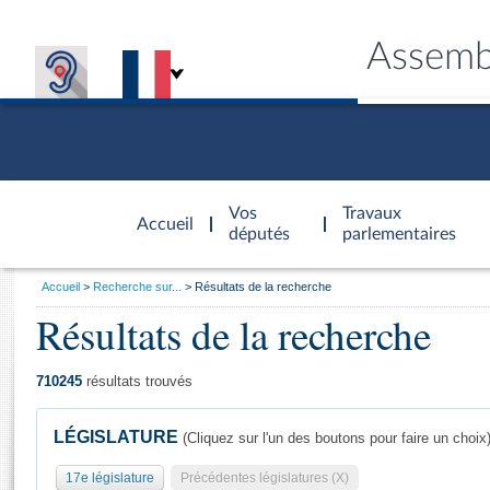
Assemb
Accèder à
la page
Vos
Travaux
Accueil
d'accueil
députés
parlementaires
Vous
Accueil
Recherche sur...
Résultats de la recherche
êtes
Résultats de la recherche
Général
ici
CONNEX
TRAVA
CONNA
DÉC
:
710245
résultats trouvés
LÉGISLATURE
(Cliquez sur l'un des boutons pour faire un choix
17e législature
Précédentes législatures (X)