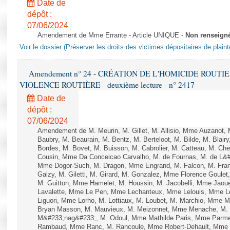
Date de
dépôt :
07/06/2024
Amendement de Mme Errante - Article UNIQUE -
Non renseign
Voir le dossier (Préserver les droits des victimes dépositaires de plain
Amendement n° 24 - CRÉATION DE L'HOMICIDE ROUT
VIOLENCE ROUTIÈRE - deuxième lecture - n° 2417
Date de
dépôt :
07/06/2024
Amendement de M. Meurin, M. Gillet, M. Allisio, Mme Auzanot, 
Baubry, M. Beaurain, M. Bentz, M. Berteloot, M. Bilde, M. Blai
Bordes, M. Bovet, M. Buisson, M. Cabrolier, M. Catteau, M. 
Cousin, Mme Da Conceicao Carvalho, M. de Fournas, M. de L&#
Mme Dogor-Such, M. Dragon, Mme Engrand, M. Falcon, M. Fra
Galzy, M. Giletti, M. Girard, M. Gonzalez, Mme Florence Goulet
M. Guitton, Mme Hamelet, M. Houssin, M. Jacobelli, Mme Jaou
Lavalette, Mme Le Pen, Mme Lechanteux, Mme Lelouis, Mme Le
Liguori, Mme Lorho, M. Lottiaux, M. Loubet, M. Marchio, Mme 
Bryan Masson, M. Mauvieux, M. Meizonnet, Mme Menache, M. 
M&#233;nag&#233;, M. Odoul, Mme Mathilde Paris, Mme Parment
Rambaud, Mme Ranc, M. Rancoule, Mme Robert-Dehault, Mme R