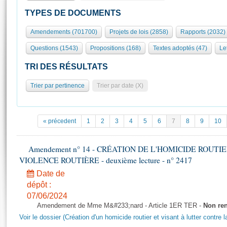
S'id
Présidence
Séance publique
Rôle et pouvoirs de l'Assemblée
Visiter l'Assemblée
TYPES DE DOCUMENTS
Fiches « Connaissance de l’Assemblée »
577 députés
Commissions et autres organes
Visite virtuelle du palais Bourbon
Amendements (701700)
Projets de lois (2858)
Rapports (2032)
Organisation de l'Assemblée
Groupes politiques
Europe et International
Assister à une séance
Mot
Questions (1543)
Propositions (168)
Textes adoptés (47)
Le
Présidence
Conférence des Présidents
Bureau
Collège des Ques
Élections législatives
Contrôle et évaluation
Accès des chercheurs à l’Assemblée
TRI DES RÉSULTATS
Congrès
Les évènements
S'inscrire
Trier par pertinence
Trier par date (X)
Pétitions
Statistiques et chiffres clés
Transparence et déontologie
Vous n'ave
Patrimoine
E
Documents de référence
« précedent
1
2
3
4
5
6
7
8
9
10
La Bibliothèque
( Constitution | Règlement de l'Assemblée ... )
Documents parlementaires
Les archives
Amendement n° 14 - CRÉATION DE L'HOMICIDE ROUT
Projets de loi
Contacts et plan d'accès
VIOLENCE ROUTIÈRE - deuxième lecture - n° 2417
Propositions de loi
Histoire
Photos libres de droit
Date de
Amendements
Juniors
dépôt :
Textes adoptés
07/06/2024
Anciennes législatures
Amendement de Mme M&#233;nard - Article 1ER TER -
Non re
Liens vers les sites publics
Rapports d'information
Voir le dossier (Création d'un homicide routier et visant à lutter contre l