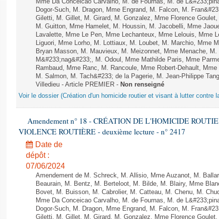
Mme Da Conceicao Carvalho, M. de Fournas, M. de L&#233;pi
Dogor-Such, M. Dragon, Mme Engrand, M. Falcon, M. Fran&#23
Giletti, M. Gillet, M. Girard, M. Gonzalez, Mme Florence Goulet
M. Guitton, Mme Hamelet, M. Houssin, M. Jacobelli, Mme Jaou
Lavalette, Mme Le Pen, Mme Lechanteux, Mme Lelouis, Mme Le
Liguori, Mme Lorho, M. Lottiaux, M. Loubet, M. Marchio, Mme 
Bryan Masson, M. Mauvieux, M. Meizonnet, Mme Menache, M. M
M&#233;nag&#233;, M. Odoul, Mme Mathilde Paris, Mme Parment
Rambaud, Mme Ranc, M. Rancoule, Mme Robert-Dehault, Mme R
M. Salmon, M. Tach&#233; de la Pagerie, M. Jean-Philippe Tangu
Villedieu - Article PREMIER -
Non renseigné
Voir le dossier (Création d'un homicide routier et visant à lutter contre l
Amendement n° 18 - CRÉATION DE L'HOMICIDE ROUT
VIOLENCE ROUTIÈRE - deuxième lecture - n° 2417
Date de
dépôt :
07/06/2024
Amendement de M. Schreck, M. Allisio, Mme Auzanot, M. Ballar
Beaurain, M. Bentz, M. Berteloot, M. Bilde, M. Blairy, Mme Bla
Bovet, M. Buisson, M. Cabrolier, M. Catteau, M. Chenu, M. C
Mme Da Conceicao Carvalho, M. de Fournas, M. de L&#233;pi
Dogor-Such, M. Dragon, Mme Engrand, M. Falcon, M. Fran&#23
Giletti, M. Gillet, M. Girard, M. Gonzalez, Mme Florence Goulet