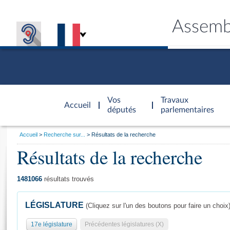
Assemb
Accèder à
la page
Vos
Travaux
Accueil
d'accueil
députés
parlementaires
Vous
Accueil
Recherche sur...
Résultats de la recherche
êtes
Résultats de la recherche
Général
ici
CONNEX
TRAVA
CONNA
DÉC
:
1481066
résultats trouvés
LÉGISLATURE
(Cliquez sur l'un des boutons pour faire un choix
17e législature
Précédentes législatures (X)