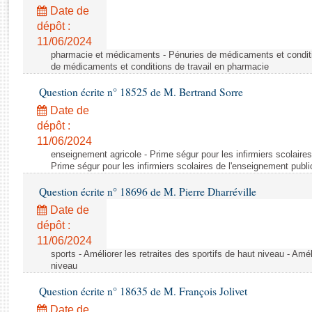
Rapports d'enquête
Date de
Rapports législatifs
dépôt :
Rapports sur l'application des lois
11/06/2024
Baromètre de l’application des lois
pharmacie et médicaments - Pénuries de médicaments et conditi
de médicaments et conditions de travail en pharmacie
Question écrite n° 18525 de M. Bertrand Sorre
Dossiers législatifs
Date de
Budget et sécurité sociale
dépôt :
Questions écrites et orales
11/06/2024
Comptes rendus des débats
enseignement agricole - Prime ségur pour les infirmiers scolaires
Prime ségur pour les infirmiers scolaires de l'enseignement publi
Question écrite n° 18696 de M. Pierre Dharréville
Date de
dépôt :
11/06/2024
sports - Améliorer les retraites des sportifs de haut niveau - Amél
niveau
Question écrite n° 18635 de M. François Jolivet
Date de