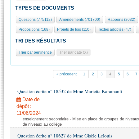
S'id
Présidence
Séance publique
Rôle et pouvoirs de l'Assemblée
Visiter l'Assemblée
TYPES DE DOCUMENTS
Fiches « Connaissance de l’Assemblée »
577 députés
Commissions et autres organes
Visite virtuelle du palais Bourbon
Questions (775112)
Amendements (701700)
Rapports (2032)
Organisation de l'Assemblée
Groupes politiques
Europe et International
Assister à une séance
Mot
Propositions (168)
Projets de lois (110)
Textes adoptés (47)
Présidence
Conférence des Présidents
Bureau
Collège des Ques
Élections législatives
Contrôle et évaluation
Accès des chercheurs à l’Assemblée
TRI DES RÉSULTATS
Congrès
Les évènements
S'inscrire
Trier par pertinence
Trier par date (X)
Pétitions
Statistiques et chiffres clés
Transparence et déontologie
Vous n'ave
Patrimoine
E
Documents de référence
« précedent
1
2
3
4
5
6
7
La Bibliothèque
( Constitution | Règlement de l'Assemblée ... )
Documents parlementaires
Les archives
Question écrite n° 18532 de Mme Marietta Karamanli
Projets de loi
Contacts et plan d'accès
Date de
Propositions de loi
Histoire
Photos libres de droit
dépôt :
Amendements
Juniors
11/06/2024
Textes adoptés
enseignement secondaire - Mise en place de groupes de niveaux
Anciennes législatures
de niveaux au collège
Liens vers les sites publics
Rapports d'information
Question écrite n° 18627 de Mme Gisèle Lelouis