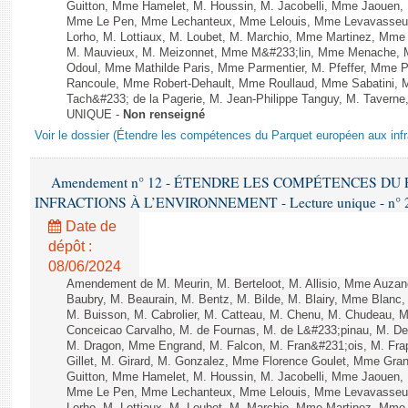
Guitton, Mme Hamelet, M. Houssin, M. Jacobelli, Mme Jaouen, 
Mme Le Pen, Mme Lechanteux, Mme Lelouis, Mme Levavasseur,
Lorho, M. Lottiaux, M. Loubet, M. Marchio, Mme Martinez, Mm
M. Mauvieux, M. Meizonnet, Mme M&#233;lin, Mme Menache, M
Odoul, Mme Mathilde Paris, Mme Parmentier, M. Pfeffer, Mme 
Rancoule, Mme Robert-Dehault, Mme Roullaud, Mme Sabatini, 
Tach&#233; de la Pagerie, M. Jean-Philippe Tanguy, M. Taverne, M.
UNIQUE -
Non renseigné
Voir le dossier (Étendre les compétences du Parquet européen aux infr
Amendement n° 12 - ÉTENDRE LES COMPÉTENCES D
INFRACTIONS À L’ENVIRONNEMENT - Lecture unique - n° 
Date de
dépôt :
08/06/2024
Amendement de M. Meurin, M. Berteloot, M. Allisio, Mme Auzano
Baubry, M. Beaurain, M. Bentz, M. Bilde, M. Blairy, Mme Blanc
M. Buisson, M. Cabrolier, M. Catteau, M. Chenu, M. Chudeau
Conceicao Carvalho, M. de Fournas, M. de L&#233;pinau, M. 
M. Dragon, Mme Engrand, M. Falcon, M. Fran&#231;ois, M. Frap
Gillet, M. Girard, M. Gonzalez, Mme Florence Goulet, Mme Grang
Guitton, Mme Hamelet, M. Houssin, M. Jacobelli, Mme Jaouen, 
Mme Le Pen, Mme Lechanteux, Mme Lelouis, Mme Levavasseur,