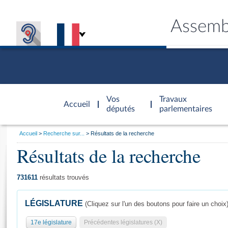
Assemb
Accèder à
la page
Vos
Travaux
Accueil
d'accueil
députés
parlementaires
Vous
Accueil
Recherche sur...
Résultats de la recherche
êtes
Résultats de la recherche
Général
ici
CONNEX
TRAVA
CONNA
DÉC
:
731611
résultats trouvés
LÉGISLATURE
(Cliquez sur l'un des boutons pour faire un choix
17e législature
Précédentes législatures (X)