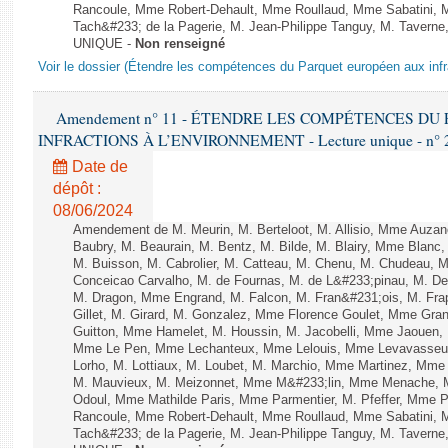
Rancoule, Mme Robert-Dehault, Mme Roullaud, Mme Sabatini, 
Tach&#233; de la Pagerie, M. Jean-Philippe Tanguy, M. Taverne, M.
UNIQUE -
Non renseigné
Voir le dossier (Étendre les compétences du Parquet européen aux infr
Amendement n° 11 - ÉTENDRE LES COMPÉTENCES D
INFRACTIONS À L’ENVIRONNEMENT - Lecture unique - n° 
Date de
dépôt :
08/06/2024
Amendement de M. Meurin, M. Berteloot, M. Allisio, Mme Auzano
Baubry, M. Beaurain, M. Bentz, M. Bilde, M. Blairy, Mme Blanc
M. Buisson, M. Cabrolier, M. Catteau, M. Chenu, M. Chudeau
Conceicao Carvalho, M. de Fournas, M. de L&#233;pinau, M. 
M. Dragon, Mme Engrand, M. Falcon, M. Fran&#231;ois, M. Frap
Gillet, M. Girard, M. Gonzalez, Mme Florence Goulet, Mme Grang
Guitton, Mme Hamelet, M. Houssin, M. Jacobelli, Mme Jaouen, 
Mme Le Pen, Mme Lechanteux, Mme Lelouis, Mme Levavasseur,
Lorho, M. Lottiaux, M. Loubet, M. Marchio, Mme Martinez, Mm
M. Mauvieux, M. Meizonnet, Mme M&#233;lin, Mme Menache, M
Odoul, Mme Mathilde Paris, Mme Parmentier, M. Pfeffer, Mme 
Rancoule, Mme Robert-Dehault, Mme Roullaud, Mme Sabatini, 
Tach&#233; de la Pagerie, M. Jean-Philippe Tanguy, M. Taverne, M.