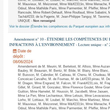
Lorho, M. Lottiaux, M. Loubet, M. Marchio, Mme Martinez, Mm
M. Mauvieux, M. Meizonnet, Mme M&#233;lin, Mme Menache, M
Odoul, Mme Mathilde Paris, Mme Parmentier, M. Pfeffer, Mme 
Rancoule, Mme Robert-Dehault, Mme Roullaud, Mme Sabatini, 
Tach&#233; de la Pagerie, M. Jean-Philippe Tanguy, M. Taverne, M.
UNIQUE -
Non renseigné
Voir le dossier (Étendre les compétences du Parquet européen aux infr
Amendement n° 10 - ÉTENDRE LES COMPÉTENCES D
INFRACTIONS À L’ENVIRONNEMENT - Lecture unique - n° 
Date de
dépôt :
08/06/2024
Amendement de M. Meurin, M. Berteloot, M. Allisio, Mme Auzano
Baubry, M. Beaurain, M. Bentz, M. Bilde, M. Blairy, Mme Blanc
M. Buisson, M. Cabrolier, M. Catteau, M. Chenu, M. Chudeau
Conceicao Carvalho, M. de Fournas, M. de L&#233;pinau, M. 
M. Dragon, Mme Engrand, M. Falcon, M. Fran&#231;ois, M. Frap
Gillet, M. Girard, M. Gonzalez, Mme Florence Goulet, Mme Grang
Guitton, Mme Hamelet, M. Houssin, M. Jacobelli, Mme Jaouen, 
Mme Le Pen, Mme Lechanteux, Mme Lelouis, Mme Levavasseur,
Lorho, M. Lottiaux, M. Loubet, M. Marchio, Mme Martinez, Mm
M. Mauvieux, M. Meizonnet, Mme M&#233;lin, Mme Menache, M
Odoul, Mme Mathilde Paris, Mme Parmentier, M. Pfeffer, Mme 