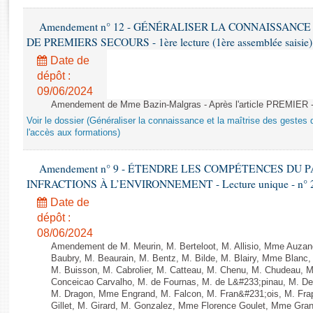
Rapports d'enquête
Rapports législatifs
Amendement n° 12 - GÉNÉRALISER LA CONNAISSANCE
Rapports sur l'application des lois
DE PREMIERS SECOURS - 1ère lecture (1ère assemblée saisie) 
Baromètre de l’application des lois
Date de
dépôt :
09/06/2024
Dossiers législatifs
Amendement de Mme Bazin-Malgras - Après l'article PREMIER 
Budget et sécurité sociale
Voir le dossier (Généraliser la connaissance et la maîtrise des gestes 
Questions écrites et orales
l'accès aux formations)
Comptes rendus des débats
Amendement n° 9 - ÉTENDRE LES COMPÉTENCES DU
INFRACTIONS À L’ENVIRONNEMENT - Lecture unique - n° 
Date de
dépôt :
08/06/2024
Amendement de M. Meurin, M. Berteloot, M. Allisio, Mme Auzano
Baubry, M. Beaurain, M. Bentz, M. Bilde, M. Blairy, Mme Blanc
M. Buisson, M. Cabrolier, M. Catteau, M. Chenu, M. Chudeau
Conceicao Carvalho, M. de Fournas, M. de L&#233;pinau, M. 
M. Dragon, Mme Engrand, M. Falcon, M. Fran&#231;ois, M. Frap
Gillet, M. Girard, M. Gonzalez, Mme Florence Goulet, Mme Grang