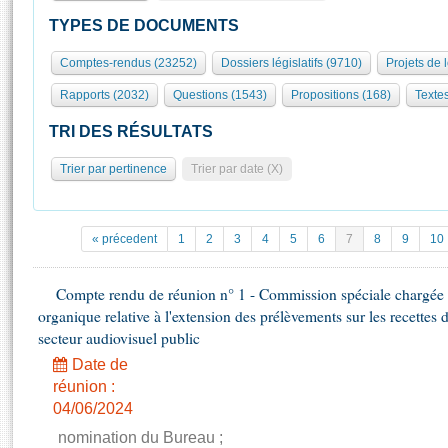
S'id
Présidence
Séance publique
Rôle et pouvoirs de l'Assemblée
Visiter l'Assemblée
TYPES DE DOCUMENTS
Fiches « Connaissance de l’Assemblée »
577 députés
Commissions et autres organes
Visite virtuelle du palais Bourbon
Comptes-rendus (23252)
Dossiers législatifs (9710)
Projets de 
Organisation de l'Assemblée
Groupes politiques
Europe et International
Assister à une séance
Mot
Rapports (2032)
Questions (1543)
Propositions (168)
Texte
Présidence
Conférence des Présidents
Bureau
Collège des Ques
Élections législatives
Contrôle et évaluation
Accès des chercheurs à l’Assemblée
TRI DES RÉSULTATS
Congrès
Les évènements
S'inscrire
Trier par pertinence
Trier par date (X)
Pétitions
Statistiques et chiffres clés
Transparence et déontologie
Vous n'ave
Patrimoine
E
Documents de référence
« précedent
1
2
3
4
5
6
7
8
9
10
La Bibliothèque
( Constitution | Règlement de l'Assemblée ... )
Documents parlementaires
Les archives
Compte rendu de réunion n° 1 - Commission spéciale chargée d
Projets de loi
Contacts et plan d'accès
organique relative à l'extension des prélèvements sur les recettes 
Propositions de loi
Histoire
secteur audiovisuel public
Photos libres de droit
Amendements
Juniors
Date de
Textes adoptés
réunion :
Anciennes législatures
04/06/2024
Liens vers les sites publics
Rapports d'information
nomination du Bureau ;