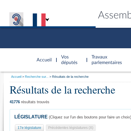
Assemb
Accèder à
la page
Vos
Travaux
Accueil
d'accueil
députés
parlementaires
Vous
Accueil
Recherche sur...
Résultats de la recherche
êtes
Résultats de la recherche
Général
ici
CONNEX
TRAVA
CONNA
DÉC
:
41776
résultats trouvés
LÉGISLATURE
(Cliquez sur l'un des boutons pour faire un choix
17e législature
Précédentes législatures (X)