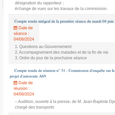
Rapports d'enquête
désignation du rapporteur ;
Rapports législatifs
échange de vues sur les travaux de la commission.
Rapports sur l'application des lois
Compte rendu intégral de la première séance du mardi 04 juin
Baromètre de l’application des lois
Date de
séance :
Dossiers législatifs
04/06/2024
Budget et sécurité sociale
1. Questions au Gouvernement
Questions écrites et orales
2. Accompagnement des malades et de la fin de vie
Comptes rendus des débats
3. Ordre du jour de la prochaine séance
Compte rendu de réunion n° 31 - Commission d'enquête sur le 
projet d'autoroute A69
Date de
réunion :
04/06/2024
– Audition, ouverte à la presse, de M. Jean-Baptiste Dj
chargé des transports