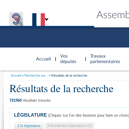
Assemb
Accèder à
la page
Vos
Travaux
Accueil
d'accueil
députés
parlementaires
Vous
Accueil
Recherche sur...
Résultats de la recherche
êtes
Résultats de la recherche
Général
ici
CONNEX
TRAVA
CONNA
DÉC
:
721560
résultats trouvés
LÉGISLATURE
(Cliquez sur l'un des boutons pour faire un choix
17e législature
Précédentes législatures (X)