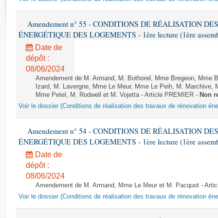
Rapports d'enquête
Rapports législatifs
Amendement n° 55 - CONDITIONS DE RÉALISATION D
Rapports sur l'application des lois
ÉNERGÉTIQUE DES LOGEMENTS - 1ère lecture (1ère assemblée
Baromètre de l’application des lois
Date de
dépôt :
Dossiers législatifs
08/06/2024
Budget et sécurité sociale
Amendement de M. Armand, M. Bothorel, Mme Bregeon, Mme Buff
Izard, M. Lavergne, Mme Le Meur, Mme Le Peih, M. Marchive,
Questions écrites et orales
Mme Petel, M. Rodwell et M. Vojetta - Article PREMIER -
Non r
Comptes rendus des débats
Voir le dossier (Conditions de réalisation des travaux de rénovation é
Amendement n° 54 - CONDITIONS DE RÉALISATION D
ÉNERGÉTIQUE DES LOGEMENTS - 1ère lecture (1ère assemblée
Date de
dépôt :
08/06/2024
Amendement de M. Armand, Mme Le Meur et M. Pacquot - Arti
Voir le dossier (Conditions de réalisation des travaux de rénovation é