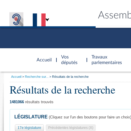
Assemb
Accèder à
la page
Vos
Travaux
Accueil
d'accueil
députés
parlementaires
Vous
Accueil
Recherche sur...
Résultats de la recherche
êtes
Résultats de la recherche
Général
ici
CONNEX
TRAVA
CONNA
DÉC
:
1481066
résultats trouvés
LÉGISLATURE
(Cliquez sur l'un des boutons pour faire un choix
17e législature
Précédentes législatures (X)