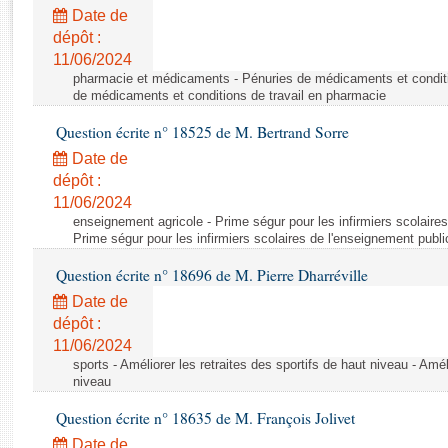
Rapports d'enquête
Date de
Rapports législatifs
dépôt :
Rapports sur l'application des lois
11/06/2024
Baromètre de l’application des lois
pharmacie et médicaments - Pénuries de médicaments et conditi
de médicaments et conditions de travail en pharmacie
Question écrite n° 18525 de M. Bertrand Sorre
Dossiers législatifs
Date de
Budget et sécurité sociale
dépôt :
Questions écrites et orales
11/06/2024
Comptes rendus des débats
enseignement agricole - Prime ségur pour les infirmiers scolaires
Prime ségur pour les infirmiers scolaires de l'enseignement publi
Question écrite n° 18696 de M. Pierre Dharréville
Date de
dépôt :
11/06/2024
sports - Améliorer les retraites des sportifs de haut niveau - Amél
niveau
Question écrite n° 18635 de M. François Jolivet
Date de