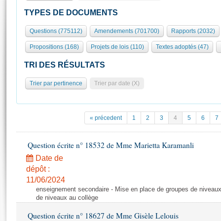
S'id
Présidence
Séance publique
Rôle et pouvoirs de l'Assemblée
Visiter l'Assemblée
TYPES DE DOCUMENTS
Fiches « Connaissance de l’Assemblée »
577 députés
Commissions et autres organes
Visite virtuelle du palais Bourbon
Questions (775112)
Amendements (701700)
Rapports (2032)
Organisation de l'Assemblée
Groupes politiques
Europe et International
Assister à une séance
Mot
Propositions (168)
Projets de lois (110)
Textes adoptés (47)
Présidence
Conférence des Présidents
Bureau
Collège des Ques
Élections législatives
Contrôle et évaluation
Accès des chercheurs à l’Assemblée
TRI DES RÉSULTATS
Congrès
Les évènements
S'inscrire
Trier par pertinence
Trier par date (X)
Pétitions
Statistiques et chiffres clés
Transparence et déontologie
Vous n'ave
Patrimoine
E
Documents de référence
« précedent
1
2
3
4
5
6
7
La Bibliothèque
( Constitution | Règlement de l'Assemblée ... )
Documents parlementaires
Les archives
Question écrite n° 18532 de Mme Marietta Karamanli
Projets de loi
Contacts et plan d'accès
Date de
Propositions de loi
Histoire
Photos libres de droit
dépôt :
Amendements
Juniors
11/06/2024
Textes adoptés
enseignement secondaire - Mise en place de groupes de niveaux
Anciennes législatures
de niveaux au collège
Liens vers les sites publics
Rapports d'information
Question écrite n° 18627 de Mme Gisèle Lelouis