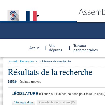
Assemb
Accèder à
la page
Vos
Travaux
Accueil
d'accueil
députés
parlementaires
Vous
Accueil
Recherche sur...
Résultats de la recherche
êtes
Résultats de la recherche
Général
ici
CONNEX
TRAVA
CONNA
DÉC
:
795584
résultats trouvés
LÉGISLATURE
(Cliquez sur l'un des boutons pour faire un choix
17e législature
Précédentes législatures (X)