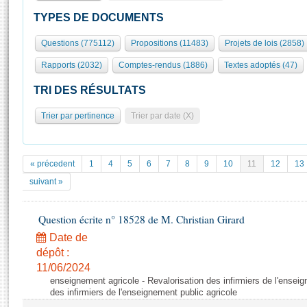
S'id
Présidence
Séance publique
Rôle et pouvoirs de l'Assemblée
Visiter l'Assemblée
TYPES DE DOCUMENTS
Fiches « Connaissance de l’Assemblée »
577 députés
Commissions et autres organes
Visite virtuelle du palais Bourbon
Questions (775112)
Propositions (11483)
Projets de lois (2858)
Organisation de l'Assemblée
Groupes politiques
Europe et International
Assister à une séance
Mot
Rapports (2032)
Comptes-rendus (1886)
Textes adoptés (47)
Présidence
Conférence des Présidents
Bureau
Collège des Ques
Élections législatives
Contrôle et évaluation
Accès des chercheurs à l’Assemblée
TRI DES RÉSULTATS
Congrès
Les évènements
S'inscrire
Trier par pertinence
Trier par date (X)
Pétitions
Statistiques et chiffres clés
Transparence et déontologie
Vous n'ave
Patrimoine
E
Documents de référence
« précedent
1
4
5
6
7
8
9
10
11
12
13
La Bibliothèque
( Constitution | Règlement de l'Assemblée ... )
Documents parlementaires
suivant »
Les archives
Projets de loi
Contacts et plan d'accès
Question écrite n° 18528 de M. Christian Girard
Propositions de loi
Histoire
Photos libres de droit
Amendements
Date de
Juniors
dépôt :
Textes adoptés
Anciennes législatures
11/06/2024
enseignement agricole - Revalorisation des infirmiers de l'enseig
Liens vers les sites publics
Rapports d'information
des infirmiers de l'enseignement public agricole