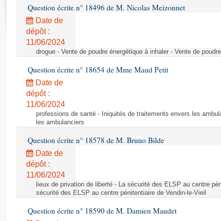
Rapports d'enquête
Question écrite n° 18496 de M. Nicolas Meizonnet
Rapports législatifs
Date de
Rapports sur l'application des lois
dépôt :
Baromètre de l’application des lois
11/06/2024
drogue - Vente de poudre énergétique à inhaler - Vente de poudre
Dossiers législatifs
Question écrite n° 18654 de Mme Maud Petit
Budget et sécurité sociale
Date de
Questions écrites et orales
dépôt :
11/06/2024
Comptes rendus des débats
professions de santé - Iniquités de traitements envers les ambula
les ambulanciers
Question écrite n° 18578 de M. Bruno Bilde
Date de
dépôt :
11/06/2024
lieux de privation de liberté - La sécurité des ELSP au centre péni
sécurité des ELSP au centre pénitentiaire de Vendin-le-Vieil
Question écrite n° 18590 de M. Damien Maudet