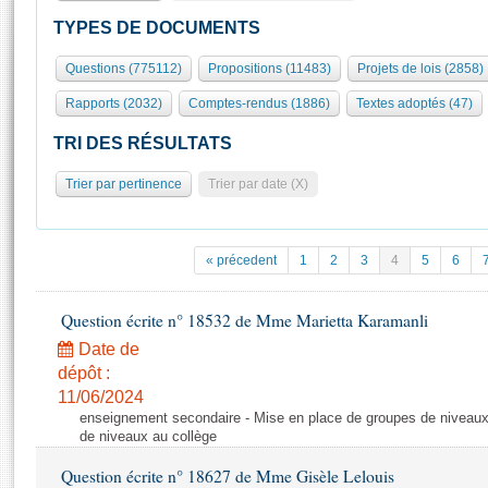
S'id
Présidence
Séance publique
Rôle et pouvoirs de l'Assemblée
Visiter l'Assemblée
TYPES DE DOCUMENTS
Fiches « Connaissance de l’Assemblée »
577 députés
Commissions et autres organes
Visite virtuelle du palais Bourbon
Questions (775112)
Propositions (11483)
Projets de lois (2858)
Organisation de l'Assemblée
Groupes politiques
Europe et International
Assister à une séance
Mot
Rapports (2032)
Comptes-rendus (1886)
Textes adoptés (47)
Présidence
Conférence des Présidents
Bureau
Collège des Ques
Élections législatives
Contrôle et évaluation
Accès des chercheurs à l’Assemblée
TRI DES RÉSULTATS
Congrès
Les évènements
S'inscrire
Trier par pertinence
Trier par date (X)
Pétitions
Statistiques et chiffres clés
Transparence et déontologie
Vous n'ave
Patrimoine
E
Documents de référence
« précedent
1
2
3
4
5
6
La Bibliothèque
( Constitution | Règlement de l'Assemblée ... )
Documents parlementaires
Les archives
Question écrite n° 18532 de Mme Marietta Karamanli
Projets de loi
Contacts et plan d'accès
Date de
Propositions de loi
Histoire
Photos libres de droit
dépôt :
Amendements
Juniors
11/06/2024
Textes adoptés
enseignement secondaire - Mise en place de groupes de niveaux
Anciennes législatures
de niveaux au collège
Liens vers les sites publics
Rapports d'information
Question écrite n° 18627 de Mme Gisèle Lelouis