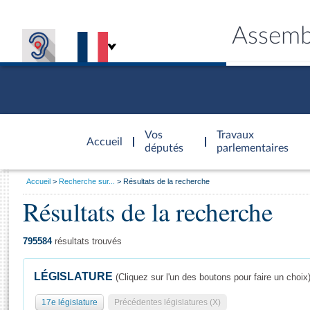
Assemb
Accèder à
la page
Vos
Travaux
Accueil
d'accueil
députés
parlementaires
Vous
Accueil
Recherche sur...
Résultats de la recherche
êtes
Résultats de la recherche
Général
ici
CONNEX
TRAVA
CONNA
DÉC
:
795584
résultats trouvés
LÉGISLATURE
(Cliquez sur l'un des boutons pour faire un choix
17e législature
Précédentes législatures (X)