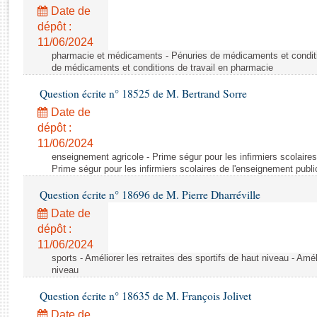
Rapports d'enquête
Date de
Rapports législatifs
dépôt :
Rapports sur l'application des lois
11/06/2024
Baromètre de l’application des lois
pharmacie et médicaments - Pénuries de médicaments et conditi
de médicaments et conditions de travail en pharmacie
Question écrite n° 18525 de M. Bertrand Sorre
Dossiers législatifs
Date de
Budget et sécurité sociale
dépôt :
Questions écrites et orales
11/06/2024
Comptes rendus des débats
enseignement agricole - Prime ségur pour les infirmiers scolaires
Prime ségur pour les infirmiers scolaires de l'enseignement publi
Question écrite n° 18696 de M. Pierre Dharréville
Date de
dépôt :
11/06/2024
sports - Améliorer les retraites des sportifs de haut niveau - Amél
niveau
Question écrite n° 18635 de M. François Jolivet
Date de