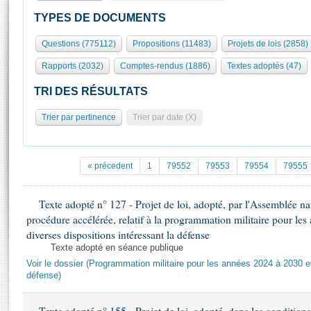
S'id
Présidence
Séance publique
Rôle et pouvoirs de l'Assemblée
Visiter l'Assemblée
TYPES DE DOCUMENTS
Fiches « Connaissance de l’Assemblée »
577 députés
Commissions et autres organes
Visite virtuelle du palais Bourbon
Questions (775112)
Propositions (11483)
Projets de lois (2858)
Organisation de l'Assemblée
Groupes politiques
Europe et International
Assister à une séance
Mot
Rapports (2032)
Comptes-rendus (1886)
Textes adoptés (47)
Présidence
Conférence des Présidents
Bureau
Collège des Ques
Élections législatives
Contrôle et évaluation
Accès des chercheurs à l’Assemblée
TRI DES RÉSULTATS
Congrès
Les évènements
S'inscrire
Trier par pertinence
Trier par date (X)
Pétitions
Statistiques et chiffres clés
Transparence et déontologie
Vous n'ave
Patrimoine
E
Documents de référence
« précedent
1
79552
79553
79554
79555
La Bibliothèque
( Constitution | Règlement de l'Assemblée ... )
Documents parlementaires
Les archives
Texte adopté n° 127 - Projet de loi, adopté, par l'Assemblée n
Projets de loi
Contacts et plan d'accès
procédure accélérée, relatif à la programmation militaire pour le
Propositions de loi
Histoire
diverses dispositions intéressant la défense
Photos libres de droit
Amendements
Texte adopté en séance publique
Juniors
Textes adoptés
Voir le dossier (Programmation militaire pour les années 2024 à 2030 et
Anciennes législatures
défense)
Liens vers les sites publics
Rapports d'information