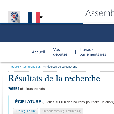
Assemb
Accèder à
la page
Vos
Travaux
Accueil
d'accueil
députés
parlementaires
Vous
Accueil
Recherche sur...
Résultats de la recherche
êtes
Résultats de la recherche
Général
ici
CONNEX
TRAVA
CONNA
DÉC
:
795584
résultats trouvés
LÉGISLATURE
(Cliquez sur l'un des boutons pour faire un choix
17e législature
Précédentes législatures (X)