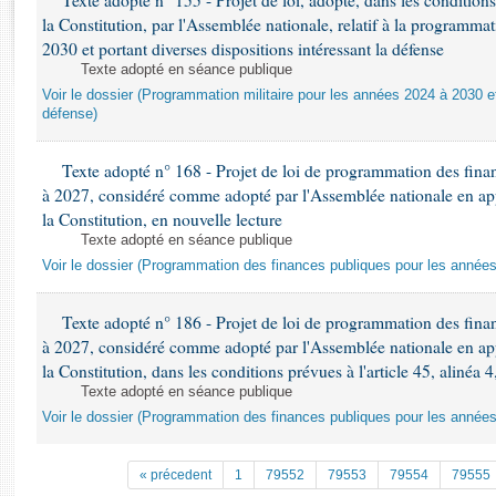
Texte adopté n° 155 - Projet de loi, adopté, dans les conditions 
Rapports d'enquête
la Constitution, par l'Assemblée nationale, relatif à la programma
Rapports législatifs
2030 et portant diverses dispositions intéressant la défense
Rapports sur l'application des lois
Texte adopté en séance publique
Baromètre de l’application des lois
Voir le dossier (Programmation militaire pour les années 2024 à 2030 et
défense)
Dossiers législatifs
Texte adopté n° 168 - Projet de loi de programmation des fina
Budget et sécurité sociale
à 2027, considéré comme adopté par l'Assemblée nationale en appli
Questions écrites et orales
la Constitution, en nouvelle lecture
Comptes rendus des débats
Texte adopté en séance publique
Voir le dossier (Programmation des finances publiques pour les année
Texte adopté n° 186 - Projet de loi de programmation des fina
à 2027, considéré comme adopté par l'Assemblée nationale en appli
la Constitution, dans les conditions prévues à l'article 45, alinéa 4
Texte adopté en séance publique
Voir le dossier (Programmation des finances publiques pour les année
« précedent
1
79552
79553
79554
79555