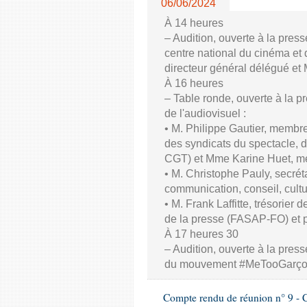
06/06/2024
À 14 heures
– Audition, ouverte à la pres
centre national du cinéma et 
directeur général délégué et
À 16 heures
– Table ronde, ouverte à la p
de l'audiovisuel :
• M. Philippe Gautier, membre
des syndicats du spectacle, d
CGT) et Mme Karine Huet, m
• M. Christophe Pauly, secrét
communication, conseil, cul
• M. Frank Laffitte, trésorier 
de la presse (FASAP-FO) et 
À 17 heures 30
– Audition, ouverte à la press
du mouvement #MeTooGarç
Compte rendu de réunion n° 9 - C