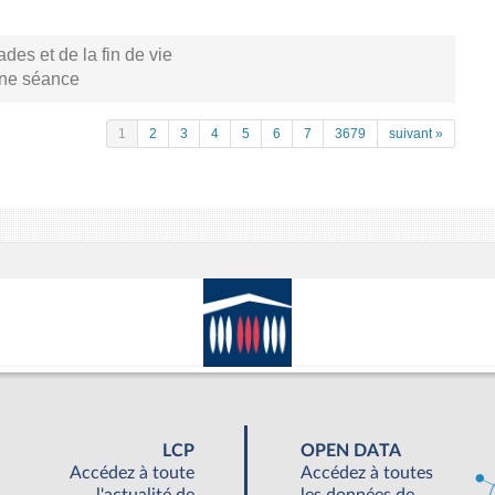
s et de la fin de vie
aine séance
1
2
3
4
5
6
7
3679
suivant »
LCP
OPEN DATA
Accédez à toute
Accédez à toutes