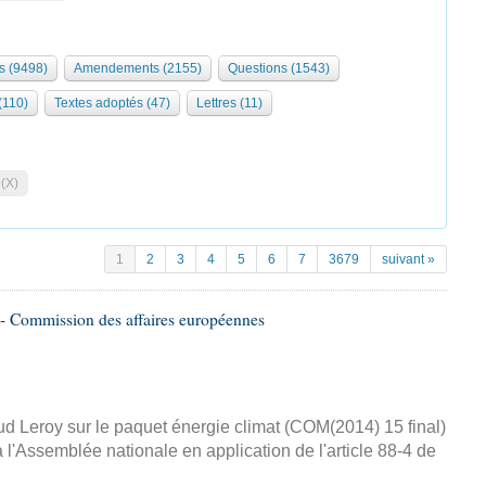
s (9498)
Amendements (2155)
Questions (1543)
 (110)
Textes adoptés (47)
Lettres (11)
 (X)
1
2
3
4
5
6
7
3679
suivant »
- Commission des affaires européennes
d Leroy sur le paquet énergie climat (COM(2014) 15 final)
 l'Assemblée nationale en application de l'article 88-4 de