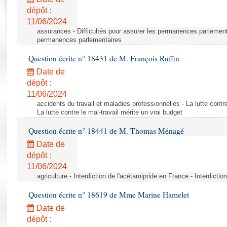
Rapports d'enquête
dépôt :
Rapports législatifs
11/06/2024
Rapports sur l'application des lois
assurances - Difficultés pour assurer les permanences parlementa
Baromètre de l’application des lois
permanences parlementaires
Question écrite n° 18431 de M. François Ruffin
Dossiers législatifs
Date de
Budget et sécurité sociale
dépôt :
11/06/2024
Questions écrites et orales
accidents du travail et maladies professionnelles - La lutte contre
Comptes rendus des débats
La lutte contre le mal-travail mérite un vrai budget
Question écrite n° 18441 de M. Thomas Ménagé
Date de
dépôt :
11/06/2024
agriculture - Interdiction de l'acétamipride en France - Interdicti
Question écrite n° 18619 de Mme Marine Hamelet
Date de
dépôt :