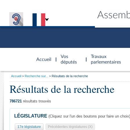
Assemb
Accèder à
la page
Vos
Travaux
Accueil
d'accueil
députés
parlementaires
Vous
Accueil
Recherche sur...
Résultats de la recherche
êtes
Résultats de la recherche
Général
ici
CONNEX
TRAVA
CONNA
DÉC
:
786721
résultats trouvés
LÉGISLATURE
(Cliquez sur l'un des boutons pour faire un choix
17e législature
Précédentes législatures (X)