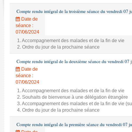
Rapports d'enquête
Rapports législatifs
Compte rendu intégral de la troisième séance du vendredi 07 j
Rapports sur l'application des lois
Date de
Baromètre de l’application des lois
séance :
07/06/2024
Dossiers législatifs
1. Accompagnement des malades et de la fin de vie
2. Ordre du jour de la prochaine séance
Budget et sécurité sociale
Questions écrites et orales
Compte rendu intégral de la deuxième séance du vendredi 07 
Comptes rendus des débats
Date de
séance :
07/06/2024
1. Accompagnement des malades et de la fin de vie
2. Souhaits de bienvenue à une délégation étrangère
3. Accompagnement des malades et de la fin de vie (su
4. Ordre du jour de la prochaine séance
Compte rendu intégral de la première séance du vendredi 07 j