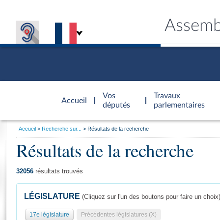
Assemb
Accèder à
la page
Vos
Travaux
Accueil
d'accueil
députés
parlementaires
Vous
Accueil
Recherche sur...
Résultats de la recherche
êtes
Résultats de la recherche
Général
ici
CONNEX
TRAVA
CONNA
DÉC
:
32056
résultats trouvés
LÉGISLATURE
(Cliquez sur l'un des boutons pour faire un choix
17e législature
Précédentes législatures (X)