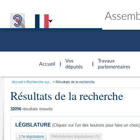
Assemb
Accèder à
la page
Vos
Travaux
Accueil
d'accueil
députés
parlementaires
Vous
Accueil
Recherche sur...
Résultats de la recherche
êtes
Résultats de la recherche
Général
ici
CONNEX
TRAVA
CONNA
DÉC
:
32056
résultats trouvés
LÉGISLATURE
(Cliquez sur l'un des boutons pour faire un choix
17e législature
Précédentes législatures (X)