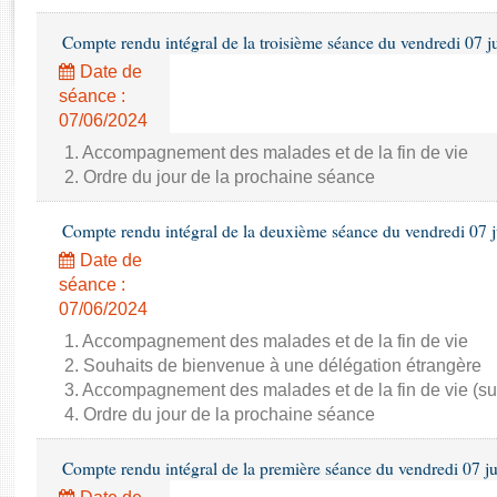
Rapports d'enquête
Rapports législatifs
Compte rendu intégral de la troisième séance du vendredi 07 j
Rapports sur l'application des lois
Date de
Baromètre de l’application des lois
séance :
07/06/2024
Dossiers législatifs
1. Accompagnement des malades et de la fin de vie
2. Ordre du jour de la prochaine séance
Budget et sécurité sociale
Questions écrites et orales
Compte rendu intégral de la deuxième séance du vendredi 07 
Comptes rendus des débats
Date de
séance :
07/06/2024
1. Accompagnement des malades et de la fin de vie
2. Souhaits de bienvenue à une délégation étrangère
3. Accompagnement des malades et de la fin de vie (su
4. Ordre du jour de la prochaine séance
Compte rendu intégral de la première séance du vendredi 07 j