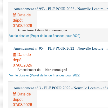
Rapports d'enquête
Rapports législatifs
Amendement n° 953 - PLF POUR 2022 - Nouvelle Lecture - 
Rapports sur l'application des lois
Date de
Baromètre de l’application des lois
dépôt :
07/08/2026
Amendement de - -
Non renseigné
Dossiers législatifs
Voir le dossier (Projet de loi de finances pour 2022)
Budget et sécurité sociale
Questions écrites et orales
Amendement n° 954 - PLF POUR 2022 - Nouvelle Lecture - 
Comptes rendus des débats
Date de
dépôt :
07/08/2026
Amendement de - -
Non renseigné
Voir le dossier (Projet de loi de finances pour 2022)
Amendement n° 3 - PLF POUR 2022 - Nouvelle Lecture - n° 
Date de
dépôt :
07/08/2026