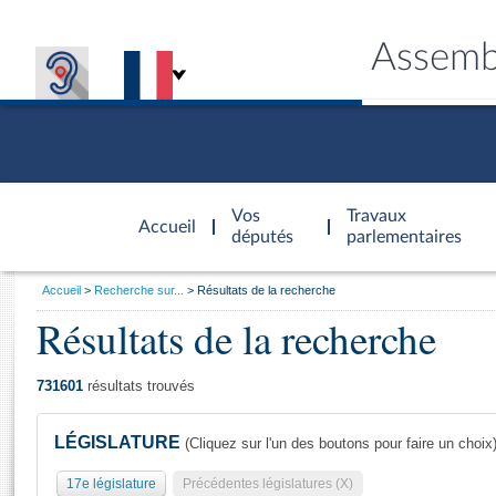
Assemb
Accèder à
la page
Vos
Travaux
Accueil
d'accueil
députés
parlementaires
Vous
Accueil
Recherche sur...
Résultats de la recherche
êtes
Résultats de la recherche
Général
ici
CONNEX
TRAVA
CONNA
DÉC
:
731601
résultats trouvés
LÉGISLATURE
(Cliquez sur l'un des boutons pour faire un choix
17e législature
Précédentes législatures (X)