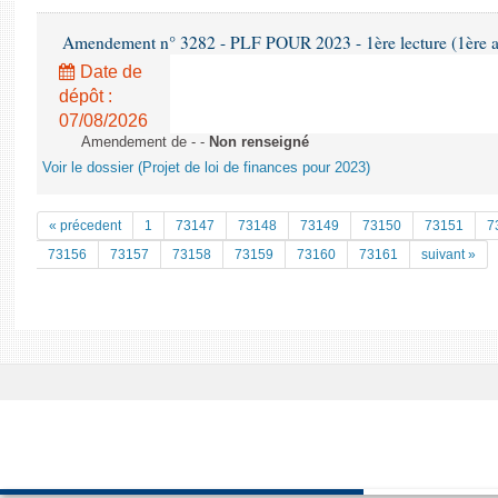
Amendement n° 3282 - PLF POUR 2023 - 1ère lecture (1ère as
Date de
dépôt :
07/08/2026
Amendement de - -
Non renseigné
Voir le dossier (Projet de loi de finances pour 2023)
« précedent
1
73147
73148
73149
73150
73151
7
73156
73157
73158
73159
73160
73161
suivant »