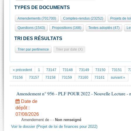
S'id
Présidence
Séance publique
Rôle et pouvoirs de l'Assemblée
Visiter l'Assemblée
TYPES DE DOCUMENTS
Fiches « Connaissance de l’Assemblée »
577 députés
Commissions et autres organes
Visite virtuelle du palais Bourbon
Amendements (701700)
Comptes-rendus (23252)
Projets de lo
Organisation de l'Assemblée
Groupes politiques
Europe et International
Assister à une séance
Mot
Questions (1543)
Propositions (168)
Textes adoptés (47)
Let
Présidence
Conférence des Présidents
Bureau
Collège des Ques
Élections législatives
Contrôle et évaluation
Accès des chercheurs à l’Assemblée
TRI DES RÉSULTATS
Congrès
Les évènements
S'inscrire
Trier par pertinence
Trier par date (X)
Pétitions
Statistiques et chiffres clés
Transparence et déontologie
Vous n'ave
Patrimoine
E
Documents de référence
« précedent
1
73147
73148
73149
73150
73151
7
La Bibliothèque
( Constitution | Règlement de l'Assemblée ... )
Documents parlementaires
73156
73157
73158
73159
73160
73161
suivant »
Les archives
Projets de loi
Contacts et plan d'accès
Amendement n° 956 - PLF POUR 2022 - Nouvelle Lecture - 
Propositions de loi
Histoire
Photos libres de droit
Amendements
Date de
Juniors
dépôt :
Textes adoptés
Anciennes législatures
07/08/2026
Amendement de - -
Non renseigné
Liens vers les sites publics
Rapports d'information
Voir le dossier (Projet de loi de finances pour 2022)