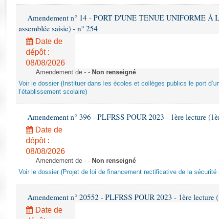
Rapports d'enquête
Rapports législatifs
Amendement n° 14 - PORT D'UNE TENUE UNIFORME À L'ÉC
Rapports sur l'application des lois
assemblée saisie) - n° 254
Baromètre de l’application des lois
Date de
dépôt :
08/08/2026
Dossiers législatifs
Amendement de - -
Non renseigné
Budget et sécurité sociale
Voir le dossier (Instituer dans les écoles et collèges publics le port d
Questions écrites et orales
l’établissement scolaire)
Comptes rendus des débats
Amendement n° 396 - PLFRSS POUR 2023 - 1ère lecture (1ère 
Date de
dépôt :
08/08/2026
Amendement de - -
Non renseigné
Voir le dossier (Projet de loi de financement rectificative de la sécurité
Amendement n° 20552 - PLFRSS POUR 2023 - 1ère lecture (1è
Date de