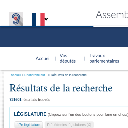
Assemb
Accèder à
la page
Vos
Travaux
Accueil
d'accueil
députés
parlementaires
Vous
Accueil
Recherche sur...
Résultats de la recherche
êtes
Résultats de la recherche
Général
ici
CONNEX
TRAVA
CONNA
DÉC
:
731601
résultats trouvés
LÉGISLATURE
(Cliquez sur l'un des boutons pour faire un choix
17e législature
Précédentes législatures (X)