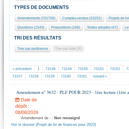
S'id
Présidence
Séance publique
Rôle et pouvoirs de l'Assemblée
Visiter l'Assemblée
TYPES DE DOCUMENTS
Fiches « Connaissance de l’Assemblée »
577 députés
Commissions et autres organes
Visite virtuelle du palais Bourbon
Amendements (701700)
Comptes-rendus (23252)
Projets de lo
Organisation de l'Assemblée
Groupes politiques
Europe et International
Assister à une séance
Mot
Questions (1543)
Propositions (168)
Textes adoptés (47)
Let
Présidence
Conférence des Présidents
Bureau
Collège des Ques
Élections législatives
Contrôle et évaluation
Accès des chercheurs à l’Assemblée
TRI DES RÉSULTATS
Congrès
Les évènements
S'inscrire
Trier par pertinence
Trier par date (X)
Pétitions
Statistiques et chiffres clés
Transparence et déontologie
Vous n'ave
Patrimoine
E
Documents de référence
« précedent
1
73148
73149
73150
73151
73152
7
La Bibliothèque
( Constitution | Règlement de l'Assemblée ... )
Documents parlementaires
73157
73158
73159
73160
73161
suivant »
Les archives
Projets de loi
Contacts et plan d'accès
Amendement n° 3632 - PLF POUR 2023 - 1ère lecture (1ère as
Propositions de loi
Histoire
Photos libres de droit
Amendements
Date de
Juniors
dépôt :
Textes adoptés
Anciennes législatures
08/08/2026
Amendement de - -
Non renseigné
Liens vers les sites publics
Rapports d'information
Voir le dossier (Projet de loi de finances pour 2023)