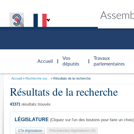
Assemb
Accèder à
la page
Vos
Travaux
Accueil
d'accueil
députés
parlementaires
Vous
Accueil
Recherche sur...
Résultats de la recherche
êtes
Résultats de la recherche
Général
ici
CONNEX
TRAVA
CONNA
DÉC
:
43371
résultats trouvés
LÉGISLATURE
(Cliquez sur l'un des boutons pour faire un choix
17e législature
Précédentes législatures (X)