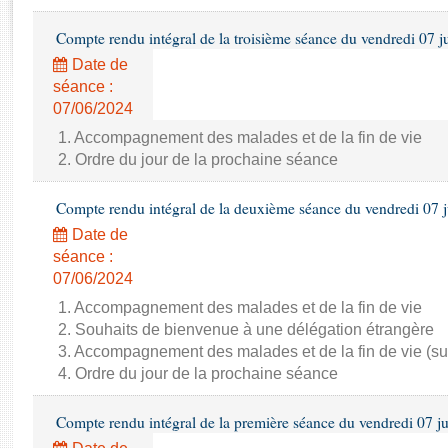
Rapports d'enquête
Rapports législatifs
Compte rendu intégral de la troisième séance du vendredi 07 j
Rapports sur l'application des lois
Date de
Baromètre de l’application des lois
séance :
07/06/2024
Dossiers législatifs
1. Accompagnement des malades et de la fin de vie
2. Ordre du jour de la prochaine séance
Budget et sécurité sociale
Questions écrites et orales
Compte rendu intégral de la deuxième séance du vendredi 07 
Comptes rendus des débats
Date de
séance :
07/06/2024
1. Accompagnement des malades et de la fin de vie
2. Souhaits de bienvenue à une délégation étrangère
3. Accompagnement des malades et de la fin de vie (su
4. Ordre du jour de la prochaine séance
Compte rendu intégral de la première séance du vendredi 07 j