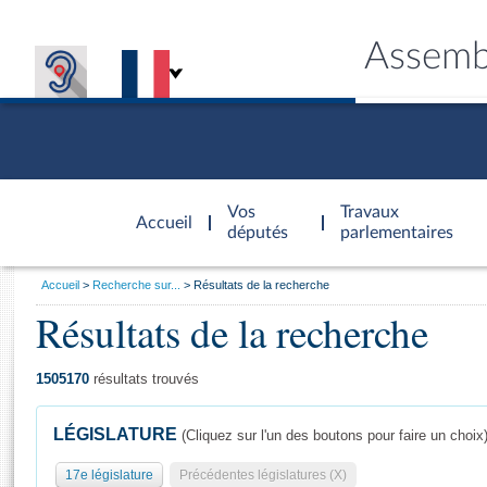
Assemb
Accèder à
la page
Vos
Travaux
Accueil
d'accueil
députés
parlementaires
Vous
Accueil
Recherche sur...
Résultats de la recherche
êtes
Résultats de la recherche
Général
ici
CONNEX
TRAVA
CONNA
DÉC
:
1505170
résultats trouvés
LÉGISLATURE
(Cliquez sur l'un des boutons pour faire un choix
17e législature
Précédentes législatures (X)