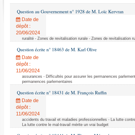
Rapports d'enquête
Rapports législatifs
Question au Gouvernement n° 1928 de M. Loïc Kervran
Rapports sur l'application des lois
Date de
Baromètre de l’application des lois
dépôt :
20/06/2024
ruralité - Zones de revitalisation rurale - Zones de revitalisation r
Dossiers législatifs
Question écrite n° 18463 de M. Karl Olive
Budget et sécurité sociale
Questions écrites et orales
Date de
dépôt :
Comptes rendus des débats
11/06/2024
assurances - Difficultés pour assurer les permanences parlementa
permanences parlementaires
Question écrite n° 18431 de M. François Ruffin
Date de
dépôt :
11/06/2024
accidents du travail et maladies professionnelles - La lutte contre
La lutte contre le mal-travail mérite un vrai budget