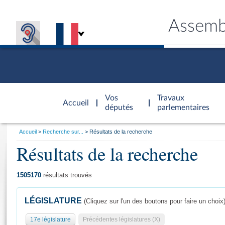
Assemb
Accèder à
la page
Vos
Travaux
Accueil
d'accueil
députés
parlementaires
Vous
Accueil
Recherche sur...
Résultats de la recherche
êtes
Résultats de la recherche
Général
ici
CONNEX
TRAVA
CONNA
DÉC
:
1505170
résultats trouvés
LÉGISLATURE
(Cliquez sur l'un des boutons pour faire un choix
17e législature
Précédentes législatures (X)