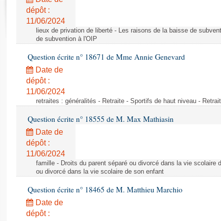
Rapports d'enquête
dépôt :
Rapports législatifs
11/06/2024
Rapports sur l'application des lois
lieux de privation de liberté - Les raisons de la baisse de subven
Baromètre de l’application des lois
de subvention à l'OIP
Question écrite n° 18671 de Mme Annie Genevard
Dossiers législatifs
Date de
Budget et sécurité sociale
dépôt :
11/06/2024
Questions écrites et orales
retraites : généralités - Retraite - Sportifs de haut niveau - Retra
Comptes rendus des débats
Question écrite n° 18555 de M. Max Mathiasin
Date de
dépôt :
11/06/2024
famille - Droits du parent séparé ou divorcé dans la vie scolaire 
ou divorcé dans la vie scolaire de son enfant
Question écrite n° 18465 de M. Matthieu Marchio
Date de
dépôt :