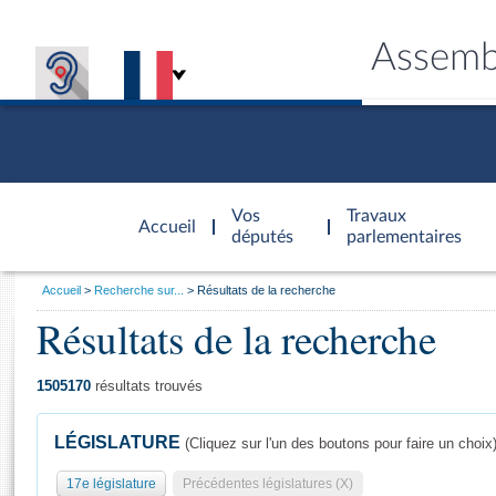
Assemb
Accèder à
la page
Vos
Travaux
Accueil
d'accueil
députés
parlementaires
Vous
Accueil
Recherche sur...
Résultats de la recherche
êtes
Résultats de la recherche
Général
ici
CONNEX
TRAVA
CONNA
DÉC
:
1505170
résultats trouvés
LÉGISLATURE
(Cliquez sur l'un des boutons pour faire un choix
17e législature
Précédentes législatures (X)