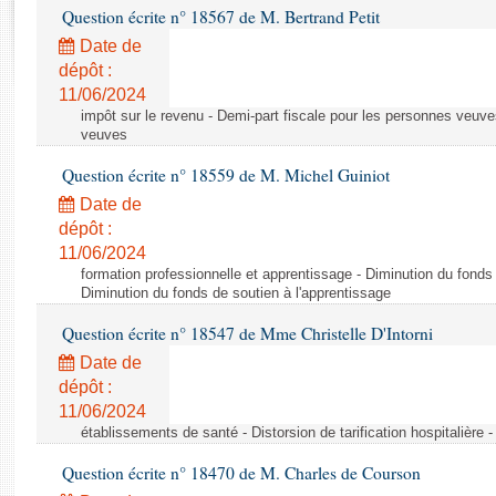
Rapports d'enquête
Question écrite n° 18567 de M. Bertrand Petit
Rapports législatifs
Date de
Rapports sur l'application des lois
dépôt :
Baromètre de l’application des lois
11/06/2024
impôt sur le revenu - Demi-part fiscale pour les personnes veuve
veuves
Dossiers législatifs
Question écrite n° 18559 de M. Michel Guiniot
Budget et sécurité sociale
Date de
Questions écrites et orales
dépôt :
Comptes rendus des débats
11/06/2024
formation professionnelle et apprentissage - Diminution du fonds 
Diminution du fonds de soutien à l'apprentissage
Question écrite n° 18547 de Mme Christelle D'Intorni
Date de
dépôt :
11/06/2024
établissements de santé - Distorsion de tarification hospitalière - 
Question écrite n° 18470 de M. Charles de Courson