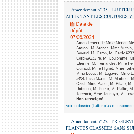
Amendement n° 35 - LUTTE
AFFECTANT LES CULTURES VÉGÉTAL
Date de
dépôt :
07/06/2024
Amendement de Mme Manon Meun
Amrani, M. Arenas, Mme Autain, 
Boyard, M. Caron, M. Carri&#232
Corbi&#232;re, M. Coulomme, Mm
Etienne, M. Fernandes, Mme Ferr
Guiraud, Mme Hignet, Mme Keke,
Mme Leduc, M. Legavre, Mme Le
&#201;lisa Martin, M. Martinet
Oziol, Mme Panot, M. Pilato, M
Ratenon, M. Rome, M. Ruffin, M
Terrenoir, Mme Taurinya, M. Tav
Non renseigné
Voir le dossier (Lutter plus efficacemen
Amendement n° 22 - PRÉSER
PLAINTES CLASSÉES SANS SUITE - 1