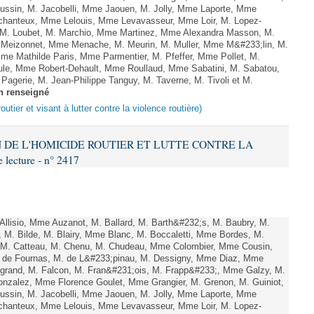
ussin, M. Jacobelli, Mme Jaouen, M. Jolly, Mme Laporte, Mme
hanteux, Mme Lelouis, Mme Levavasseur, Mme Loir, M. Lopez-
, M. Loubet, M. Marchio, Mme Martinez, Mme Alexandra Masson, M.
Meizonnet, Mme Menache, M. Meurin, M. Muller, Mme M&#233;lin, M.
e Mathilde Paris, Mme Parmentier, M. Pfeffer, Mme Pollet, M.
e, Mme Robert-Dehault, Mme Roullaud, Mme Sabatini, M. Sabatou,
agerie, M. Jean-Philippe Tanguy, M. Taverne, M. Tivoli et M.
n renseigné
outier et visant à lutter contre la violence routière)
ON DE L'HOMICIDE ROUTIER ET LUTTE CONTRE LA
ecture - n° 2417
lisio, Mme Auzanot, M. Ballard, M. Barth&#232;s, M. Baubry, M.
, M. Bilde, M. Blairy, Mme Blanc, M. Boccaletti, Mme Bordes, M.
r, M. Catteau, M. Chenu, M. Chudeau, Mme Colombier, Mme Cousin,
 de Fournas, M. de L&#233;pinau, M. Dessigny, Mme Diaz, Mme
rand, M. Falcon, M. Fran&#231;ois, M. Frapp&#233;, Mme Galzy, M.
. Gonzalez, Mme Florence Goulet, Mme Grangier, M. Grenon, M. Guiniot,
ussin, M. Jacobelli, Mme Jaouen, M. Jolly, Mme Laporte, Mme
hanteux, Mme Lelouis, Mme Levavasseur, Mme Loir, M. Lopez-