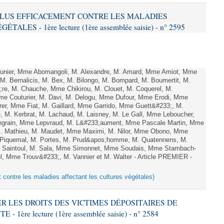
R PLUS EFFICACEMENT CONTRE LES MALADIES
ES - 1ère lecture (1ère assemblée saisie) - n° 2595
ier, Mme Abomangoli, M. Alexandre, M. Amard, Mme Amiot, Mme
M. Bernalicis, M. Bex, M. Bilongo, M. Bompard, M. Boumertit, M.
;re, M. Chauche, Mme Chikirou, M. Clouet, M. Coquerel, M.
e Couturier, M. Davi, M. Delogu, Mme Dufour, Mme Erodi, Mme
er, Mme Fiat, M. Gaillard, Mme Garrido, Mme Guett&#233;, M.
 M. Kerbrat, M. Lachaud, M. Laisney, M. Le Gall, Mme Leboucher,
grain, Mme Lepvraud, M. L&#233;aument, Mme Pascale Martin, Mme
, M. Mathieu, M. Maudet, Mme Maximi, M. Nilor, Mme Obono, Mme
. Piquemal, M. Portes, M. Prud&apos;homme, M. Quatennens, M.
. Saintoul, M. Sala, Mme Simonnet, Mme Soudais, Mme Stambach-
el, Mme Trouv&#233;, M. Vannier et M. Walter - Article PREMIER -
t contre les maladies affectant les cultures végétales)
VER LES DROITS DES VICTIMES DÉPOSITAIRES DE
ère lecture (1ère assemblée saisie) - n° 2584