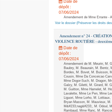
Date de
dépôt :
07/06/2024
Amendement de Mme Errante - A
Voir le dossier (Préserver les droits de
Amendement n° 24 - CRÉATI
VIOLENCE ROUTIÈRE - deuxième l
Date de
dépôt :
07/06/2024
Amendement de M. Meurin, M. Gil
Baubry, M. Beaurain, M. Bentz, M
Bordes, M. Bovet, M. Buisson, 
Cousin, Mme Da Conceicao Carva
Mme Dogor-Such, M. Dragon, Mm
Galzy, M. Giletti, M. Girard, M.
M. Guitton, Mme Hamelet, M. Ho
Lavalette, Mme Le Pen, Mme Lec
Liguori, Mme Lorho, M. Lottiaux
Bryan Masson, M. Mauvieux, M.
M&#233;nag&#233;, M. Odoul, Mm
Rambaud, Mme Ranc, M. Rancoul