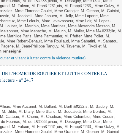
 de Fournas, M. de L&#233;pinau, M. Dessigny, Mme Diaz, Mme
rand, M. Falcon, M. Fran&#231;ois, M. Frapp&#233;, Mme Galzy, M.
. Gonzalez, Mme Florence Goulet, Mme Grangier, M. Grenon, M. Guiniot,
ussin, M. Jacobelli, Mme Jaouen, M. Jolly, Mme Laporte, Mme
hanteux, Mme Lelouis, Mme Levavasseur, Mme Loir, M. Lopez-
, M. Loubet, M. Marchio, Mme Martinez, Mme Alexandra Masson, M.
Meizonnet, Mme Menache, M. Meurin, M. Muller, Mme M&#233;lin, M.
e Mathilde Paris, Mme Parmentier, M. Pfeffer, Mme Pollet, M.
e, Mme Robert-Dehault, Mme Roullaud, Mme Sabatini, M. Sabatou,
agerie, M. Jean-Philippe Tanguy, M. Taverne, M. Tivoli et M.
n renseigné
outier et visant à lutter contre la violence routière)
ON DE L'HOMICIDE ROUTIER ET LUTTE CONTRE LA
ecture - n° 2417
lisio, Mme Auzanot, M. Ballard, M. Barth&#232;s, M. Baubry, M.
, M. Bilde, M. Blairy, Mme Blanc, M. Boccaletti, Mme Bordes, M.
r, M. Catteau, M. Chenu, M. Chudeau, Mme Colombier, Mme Cousin,
 de Fournas, M. de L&#233;pinau, M. Dessigny, Mme Diaz, Mme
rand, M. Falcon, M. Fran&#231;ois, M. Frapp&#233;, Mme Galzy, M.
. Gonzalez, Mme Florence Goulet, Mme Grangier, M. Grenon, M. Guiniot,