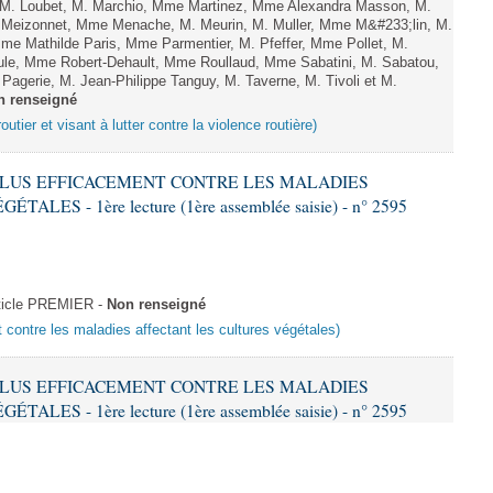
, M. Loubet, M. Marchio, Mme Martinez, Mme Alexandra Masson, M.
Meizonnet, Mme Menache, M. Meurin, M. Muller, Mme M&#233;lin, M.
e Mathilde Paris, Mme Parmentier, M. Pfeffer, Mme Pollet, M.
e, Mme Robert-Dehault, Mme Roullaud, Mme Sabatini, M. Sabatou,
agerie, M. Jean-Philippe Tanguy, M. Taverne, M. Tivoli et M.
n renseigné
outier et visant à lutter contre la violence routière)
R PLUS EFFICACEMENT CONTRE LES MALADIES
ES - 1ère lecture (1ère assemblée saisie) - n° 2595
ticle PREMIER -
Non renseigné
t contre les maladies affectant les cultures végétales)
R PLUS EFFICACEMENT CONTRE LES MALADIES
ES - 1ère lecture (1ère assemblée saisie) - n° 2595