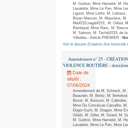
M. Guitton, Mme Hamelet, M. Ho
Lavalette, Mme Le Pen, Mme Lec
Liguori, Mme Lorho, M. Lottiaux
Bryan Masson, M. Mauvieux, M. 
M&#233;nag&#233;, M. Odoul, Mm
Rambaud, Mme Ranc, M. Rancoul
M. Salmon, M. Tach&#233; de la P
Villedieu - Article PREMIER -
No
Voir le dossier (Création d'un homicide r
Amendement n° 25 - CRÉATI
VIOLENCE ROUTIÈRE - deuxième l
Date de
dépôt :
07/06/2024
Amendement de M. Schreck, M. Al
Beaurain, M. Bentz, M. Berteloot
Bovet, M. Buisson, M. Cabrolie
Mme Da Conceicao Carvalho, M.
Dogor-Such, M. Dragon, Mme Eng
Giletti, M. Gillet, M. Girard, M
M. Guitton, Mme Hamelet, M. Ho
Lavalette, Mme Le Pen, Mme Lec