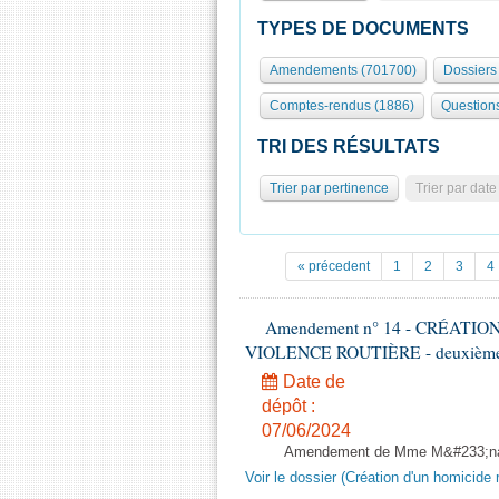
TYPES DE DOCUMENTS
Amendements (701700)
Dossiers 
Comptes-rendus (1886)
Question
TRI DES RÉSULTATS
Trier par pertinence
Trier par date
« précedent
1
2
3
4
Amendement n° 14 - CRÉATI
VIOLENCE ROUTIÈRE - deuxième l
Date de
dépôt :
07/06/2024
Amendement de Mme M&#233;nar
Voir le dossier (Création d'un homicide r