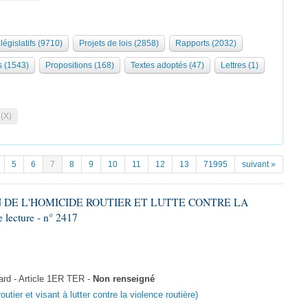
législatifs (9710)
Projets de lois (2858)
Rapports (2032)
s (1543)
Propositions (168)
Textes adoptés (47)
Lettres (1)
 (X)
5
6
7
8
9
10
11
12
13
71995
suivant »
ON DE L'HOMICIDE ROUTIER ET LUTTE CONTRE LA
ecture - n° 2417
d - Article 1ER TER -
Non renseigné
outier et visant à lutter contre la violence routière)