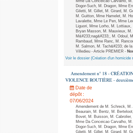
Mme Da Conceicao Carvalho, M.
Dogor-Such, M. Dragon, Mme Eng
Giletti, M. Gillet, M. Girard, M
M. Guitton, Mme Hamelet, M. Ho
Lavalette, Mme Le Pen, Mme Lec
Liguori, Mme Lorho, M. Lottiaux
Bryan Masson, M. Mauvieux, M. 
M&#233;nag&#233;, M. Odoul, Mm
Rambaud, Mme Ranc, M. Rancoul
M. Salmon, M. Tach&#233; de la P
Villedieu - Article PREMIER -
No
Voir le dossier (Création d'un homicide r
Amendement n° 18 - CRÉATI
VIOLENCE ROUTIÈRE - deuxième l
Date de
dépôt :
07/06/2024
Amendement de M. Schreck, M. Al
Beaurain, M. Bentz, M. Berteloot
Bovet, M. Buisson, M. Cabrolie
Mme Da Conceicao Carvalho, M.
Dogor-Such, M. Dragon, Mme Eng
Giletti, M. Gillet, M. Girard, M