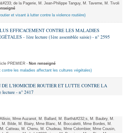
#233; de la Pagerie, M. Jean-Philippe Tanguy, M. Taverne, M. Tivoli
enseigné
outier et visant à lutter contre la violence routière)
R PLUS EFFICACEMENT CONTRE LES MALADIES
ES - 1ère lecture (1ère assemblée saisie) - n° 2595
ticle PREMIER -
Non renseigné
t contre les maladies affectant les cultures végétales)
ON DE L'HOMICIDE ROUTIER ET LUTTE CONTRE LA
ecture - n° 2417
lisio, Mme Auzanot, M. Ballard, M. Barth&#232;s, M. Baubry, M.
, M. Bilde, M. Blairy, Mme Blanc, M. Boccaletti, Mme Bordes, M.
r, M. Catteau, M. Chenu, M. Chudeau, Mme Colombier, Mme Cousin,