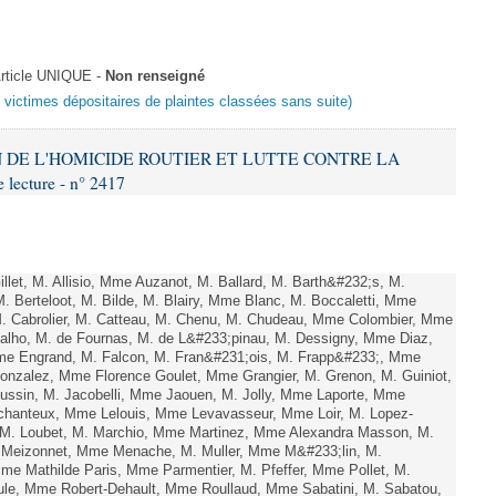
rticle UNIQUE -
Non renseigné
s victimes dépositaires de plaintes classées sans suite)
ON DE L'HOMICIDE ROUTIER ET LUTTE CONTRE LA
ecture - n° 2417
let, M. Allisio, Mme Auzanot, M. Ballard, M. Barth&#232;s, M.
. Berteloot, M. Bilde, M. Blairy, Mme Blanc, M. Boccaletti, Mme
M. Cabrolier, M. Catteau, M. Chenu, M. Chudeau, Mme Colombier, Mme
lho, M. de Fournas, M. de L&#233;pinau, M. Dessigny, Mme Diaz,
e Engrand, M. Falcon, M. Fran&#231;ois, M. Frapp&#233;, Mme
 Gonzalez, Mme Florence Goulet, Mme Grangier, M. Grenon, M. Guiniot,
ussin, M. Jacobelli, Mme Jaouen, M. Jolly, Mme Laporte, Mme
hanteux, Mme Lelouis, Mme Levavasseur, Mme Loir, M. Lopez-
, M. Loubet, M. Marchio, Mme Martinez, Mme Alexandra Masson, M.
 Meizonnet, Mme Menache, M. Muller, Mme M&#233;lin, M.
e Mathilde Paris, Mme Parmentier, M. Pfeffer, Mme Pollet, M.
e, Mme Robert-Dehault, Mme Roullaud, Mme Sabatini, M. Sabatou,