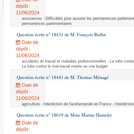
Rapports d'enquête
dépôt :
Rapports législatifs
11/06/2024
Rapports sur l'application des lois
assurances - Difficultés pour assurer les permanences parlementa
Baromètre de l’application des lois
permanences parlementaires
Question écrite n° 18431 de M. François Ruffin
Dossiers législatifs
Date de
Budget et sécurité sociale
dépôt :
11/06/2024
Questions écrites et orales
accidents du travail et maladies professionnelles - La lutte contre
Comptes rendus des débats
La lutte contre le mal-travail mérite un vrai budget
Question écrite n° 18441 de M. Thomas Ménagé
Date de
dépôt :
11/06/2024
agriculture - Interdiction de l'acétamipride en France - Interdicti
Question écrite n° 18619 de Mme Marine Hamelet
Date de
dépôt :