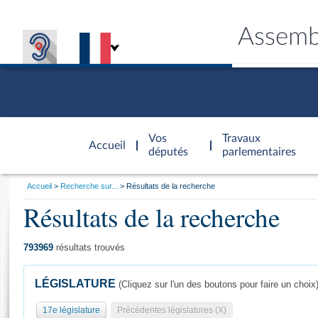
Assemb
Accèder à
la page
Vos
Travaux
Accueil
d'accueil
députés
parlementaires
Vous
Accueil
Recherche sur...
Résultats de la recherche
êtes
Résultats de la recherche
Général
ici
CONNEX
TRAVA
CONNA
DÉC
:
793969
résultats trouvés
LÉGISLATURE
(Cliquez sur l'un des boutons pour faire un choix
17e législature
Précédentes législatures (X)