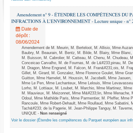
Rapports d'enquête
Rapports législatifs
Amendement n° 9 - ÉTENDRE LES COMPÉTENCES DU
Rapports sur l'application des lois
INFRACTIONS À L’ENVIRONNEMENT - Lecture unique - n° 
Baromètre de l’application des lois
Date de
dépôt :
Dossiers législatifs
08/06/2024
Budget et sécurité sociale
Amendement de M. Meurin, M. Berteloot, M. Allisio, Mme Auzano
Baubry, M. Beaurain, M. Bentz, M. Bilde, M. Blairy, Mme Blanc
Questions écrites et orales
M. Buisson, M. Cabrolier, M. Catteau, M. Chenu, M. Chudeau
Comptes rendus des débats
Conceicao Carvalho, M. de Fournas, M. de L&#233;pinau, M. 
M. Dragon, Mme Engrand, M. Falcon, M. Fran&#231;ois, M. Frap
Gillet, M. Girard, M. Gonzalez, Mme Florence Goulet, Mme Grang
Guitton, Mme Hamelet, M. Houssin, M. Jacobelli, Mme Jaouen, 
Mme Le Pen, Mme Lechanteux, Mme Lelouis, Mme Levavasseur,
Lorho, M. Lottiaux, M. Loubet, M. Marchio, Mme Martinez, Mm
M. Mauvieux, M. Meizonnet, Mme M&#233;lin, Mme Menache, M
Odoul, Mme Mathilde Paris, Mme Parmentier, M. Pfeffer, Mme 
Rancoule, Mme Robert-Dehault, Mme Roullaud, Mme Sabatini, 
Tach&#233; de la Pagerie, M. Jean-Philippe Tanguy, M. Taverne, M.
UNIQUE -
Non renseigné
Voir le dossier (Étendre les compétences du Parquet européen aux infr