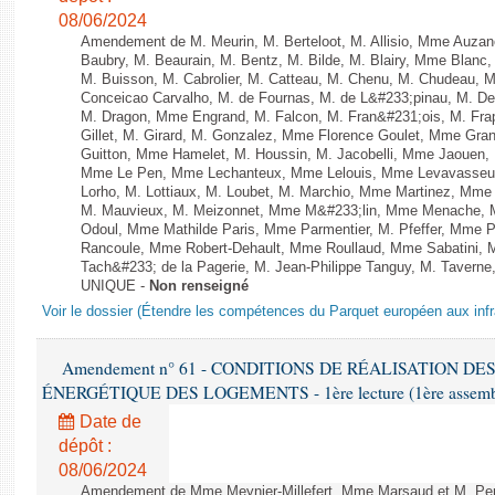
08/06/2024
Amendement de M. Meurin, M. Berteloot, M. Allisio, Mme Auzano
Baubry, M. Beaurain, M. Bentz, M. Bilde, M. Blairy, Mme Blanc
M. Buisson, M. Cabrolier, M. Catteau, M. Chenu, M. Chudeau
Conceicao Carvalho, M. de Fournas, M. de L&#233;pinau, M. 
M. Dragon, Mme Engrand, M. Falcon, M. Fran&#231;ois, M. Frap
Gillet, M. Girard, M. Gonzalez, Mme Florence Goulet, Mme Grang
Guitton, Mme Hamelet, M. Houssin, M. Jacobelli, Mme Jaouen, 
Mme Le Pen, Mme Lechanteux, Mme Lelouis, Mme Levavasseur,
Lorho, M. Lottiaux, M. Loubet, M. Marchio, Mme Martinez, Mm
M. Mauvieux, M. Meizonnet, Mme M&#233;lin, Mme Menache, M
Odoul, Mme Mathilde Paris, Mme Parmentier, M. Pfeffer, Mme 
Rancoule, Mme Robert-Dehault, Mme Roullaud, Mme Sabatini, 
Tach&#233; de la Pagerie, M. Jean-Philippe Tanguy, M. Taverne, M.
UNIQUE -
Non renseigné
Voir le dossier (Étendre les compétences du Parquet européen aux infr
Amendement n° 61 - CONDITIONS DE RÉALISATION D
ÉNERGÉTIQUE DES LOGEMENTS - 1ère lecture (1ère assemblée
Date de
dépôt :
08/06/2024
Amendement de Mme Meynier-Millefert, Mme Marsaud et M. Perro