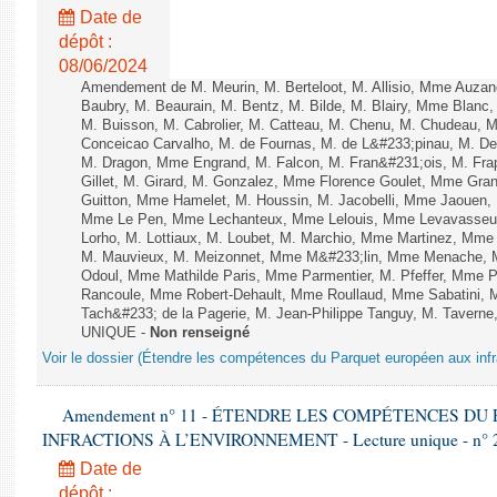
Date de
dépôt :
08/06/2024
Amendement de M. Meurin, M. Berteloot, M. Allisio, Mme Auzano
Baubry, M. Beaurain, M. Bentz, M. Bilde, M. Blairy, Mme Blanc
M. Buisson, M. Cabrolier, M. Catteau, M. Chenu, M. Chudeau
Conceicao Carvalho, M. de Fournas, M. de L&#233;pinau, M. 
M. Dragon, Mme Engrand, M. Falcon, M. Fran&#231;ois, M. Frap
Gillet, M. Girard, M. Gonzalez, Mme Florence Goulet, Mme Grang
Guitton, Mme Hamelet, M. Houssin, M. Jacobelli, Mme Jaouen, 
Mme Le Pen, Mme Lechanteux, Mme Lelouis, Mme Levavasseur,
Lorho, M. Lottiaux, M. Loubet, M. Marchio, Mme Martinez, Mm
M. Mauvieux, M. Meizonnet, Mme M&#233;lin, Mme Menache, M
Odoul, Mme Mathilde Paris, Mme Parmentier, M. Pfeffer, Mme 
Rancoule, Mme Robert-Dehault, Mme Roullaud, Mme Sabatini, 
Tach&#233; de la Pagerie, M. Jean-Philippe Tanguy, M. Taverne, M.
UNIQUE -
Non renseigné
Voir le dossier (Étendre les compétences du Parquet européen aux infr
Amendement n° 11 - ÉTENDRE LES COMPÉTENCES D
INFRACTIONS À L’ENVIRONNEMENT - Lecture unique - n° 
Date de
dépôt :