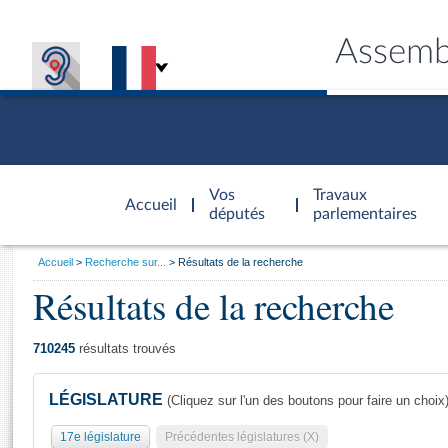
Assemb
Accèder à
la page
Vos
Travaux
Accueil
d'accueil
députés
parlementaires
Vous
Accueil
Recherche sur...
Résultats de la recherche
êtes
Résultats de la recherche
Général
ici
CONNEX
TRAVA
CONNA
DÉC
:
710245
résultats trouvés
LÉGISLATURE
(Cliquez sur l'un des boutons pour faire un choix
17e législature
Précédentes législatures (X)