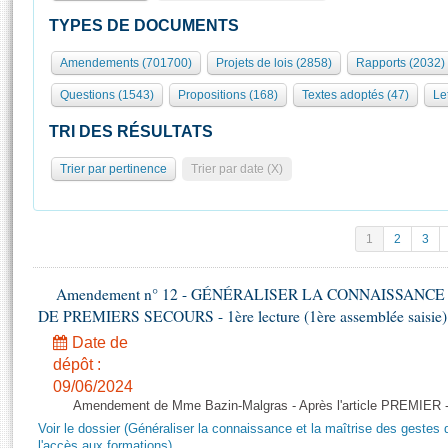
S'id
Présidence
Séance publique
Rôle et pouvoirs de l'Assemblée
Visiter l'Assemblée
TYPES DE DOCUMENTS
Fiches « Connaissance de l’Assemblée »
577 députés
Commissions et autres organes
Visite virtuelle du palais Bourbon
Amendements (701700)
Projets de lois (2858)
Rapports (2032)
Organisation de l'Assemblée
Groupes politiques
Europe et International
Assister à une séance
Mot
Questions (1543)
Propositions (168)
Textes adoptés (47)
Le
Présidence
Conférence des Présidents
Bureau
Collège des Ques
Élections législatives
Contrôle et évaluation
Accès des chercheurs à l’Assemblée
TRI DES RÉSULTATS
Congrès
Les évènements
S'inscrire
Trier par pertinence
Trier par date (X)
Pétitions
Statistiques et chiffres clés
Transparence et déontologie
Vous n'ave
Patrimoine
E
Documents de référence
1
2
3
La Bibliothèque
( Constitution | Règlement de l'Assemblée ... )
Documents parlementaires
Les archives
Amendement n° 12 - GÉNÉRALISER LA CONNAISSANCE
Projets de loi
Contacts et plan d'accès
DE PREMIERS SECOURS - 1ère lecture (1ère assemblée saisie) 
Propositions de loi
Histoire
Photos libres de droit
Date de
Amendements
Juniors
dépôt :
Textes adoptés
09/06/2024
Anciennes législatures
Amendement de Mme Bazin-Malgras - Après l'article PREMIER 
Liens vers les sites publics
Rapports d'information
Voir le dossier (Généraliser la connaissance et la maîtrise des gestes 
l'accès aux formations)