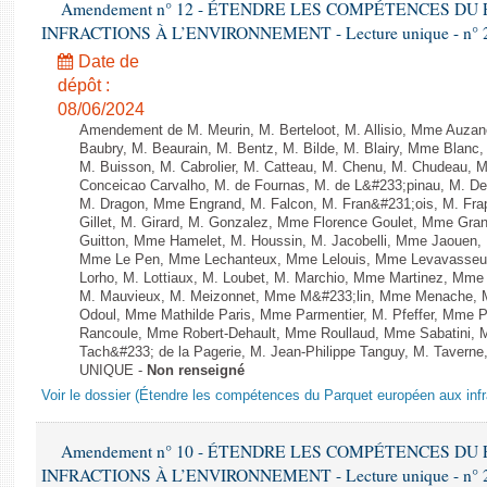
Amendement n° 12 - ÉTENDRE LES COMPÉTENCES D
INFRACTIONS À L’ENVIRONNEMENT - Lecture unique - n° 
Date de
dépôt :
08/06/2024
Amendement de M. Meurin, M. Berteloot, M. Allisio, Mme Auzano
Baubry, M. Beaurain, M. Bentz, M. Bilde, M. Blairy, Mme Blanc
M. Buisson, M. Cabrolier, M. Catteau, M. Chenu, M. Chudeau
Conceicao Carvalho, M. de Fournas, M. de L&#233;pinau, M. 
M. Dragon, Mme Engrand, M. Falcon, M. Fran&#231;ois, M. Frap
Gillet, M. Girard, M. Gonzalez, Mme Florence Goulet, Mme Grang
Guitton, Mme Hamelet, M. Houssin, M. Jacobelli, Mme Jaouen, 
Mme Le Pen, Mme Lechanteux, Mme Lelouis, Mme Levavasseur,
Lorho, M. Lottiaux, M. Loubet, M. Marchio, Mme Martinez, Mm
M. Mauvieux, M. Meizonnet, Mme M&#233;lin, Mme Menache, M
Odoul, Mme Mathilde Paris, Mme Parmentier, M. Pfeffer, Mme 
Rancoule, Mme Robert-Dehault, Mme Roullaud, Mme Sabatini, 
Tach&#233; de la Pagerie, M. Jean-Philippe Tanguy, M. Taverne, M.
UNIQUE -
Non renseigné
Voir le dossier (Étendre les compétences du Parquet européen aux infr
Amendement n° 10 - ÉTENDRE LES COMPÉTENCES D
INFRACTIONS À L’ENVIRONNEMENT - Lecture unique - n° 