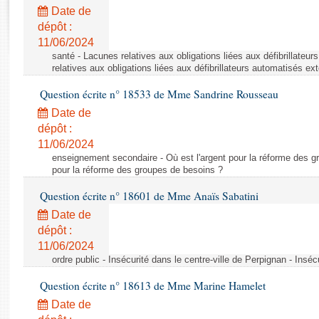
Rapports d'enquête
Date de
Rapports législatifs
dépôt :
Rapports sur l'application des lois
11/06/2024
Baromètre de l’application des lois
santé - Lacunes relatives aux obligations liées aux défibrillateu
relatives aux obligations liées aux défibrillateurs automatisés ex
Question écrite n° 18533 de Mme Sandrine Rousseau
Dossiers législatifs
Date de
Budget et sécurité sociale
dépôt :
Questions écrites et orales
11/06/2024
Comptes rendus des débats
enseignement secondaire - Où est l'argent pour la réforme des gr
pour la réforme des groupes de besoins ?
Question écrite n° 18601 de Mme Anaïs Sabatini
Date de
dépôt :
11/06/2024
ordre public - Insécurité dans le centre-ville de Perpignan - Inséc
Question écrite n° 18613 de Mme Marine Hamelet
Date de