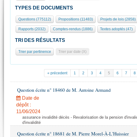
S'id
Présidence
Séance publique
Rôle et pouvoirs de l'Assemblée
Visiter l'Assemblée
TYPES DE DOCUMENTS
Fiches « Connaissance de l’Assemblée »
577 députés
Commissions et autres organes
Visite virtuelle du palais Bourbon
Questions (775112)
Propositions (11483)
Projets de lois (2858)
Organisation de l'Assemblée
Groupes politiques
Europe et International
Assister à une séance
Mot
Rapports (2032)
Comptes-rendus (1886)
Textes adoptés (47)
Présidence
Conférence des Présidents
Bureau
Collège des Ques
Élections législatives
Contrôle et évaluation
Accès des chercheurs à l’Assemblée
TRI DES RÉSULTATS
Congrès
Les évènements
S'inscrire
Trier par pertinence
Trier par date (X)
Pétitions
Statistiques et chiffres clés
Transparence et déontologie
Vous n'ave
Patrimoine
E
Documents de référence
« précedent
1
2
3
4
5
6
7
8
La Bibliothèque
( Constitution | Règlement de l'Assemblée ... )
Documents parlementaires
Les archives
Question écrite n° 18460 de M. Antoine Armand
Projets de loi
Contacts et plan d'accès
Date de
Propositions de loi
Histoire
Photos libres de droit
dépôt :
Amendements
Juniors
11/06/2024
Textes adoptés
assurance invalidité décès - Revalorisation de la pension d'invali
Anciennes législatures
d'invalidité
Liens vers les sites publics
Rapports d'information
Question écrite n° 18681 de M. Pierre Morel-À-L'Huissier