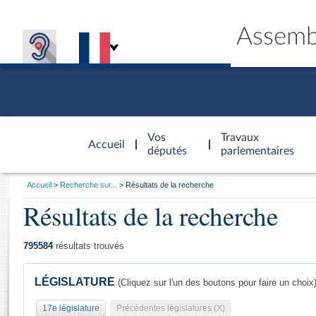
Assemb
Accèder à
la page
Vos
Travaux
Accueil
d'accueil
députés
parlementaires
Vous
Accueil
Recherche sur...
Résultats de la recherche
êtes
Résultats de la recherche
Général
ici
CONNEX
TRAVA
CONNA
DÉC
:
795584
résultats trouvés
LÉGISLATURE
(Cliquez sur l'un des boutons pour faire un choix
17e législature
Précédentes législatures (X)