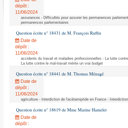
Rapports d'enquête
dépôt :
Rapports législatifs
11/06/2024
Rapports sur l'application des lois
assurances - Difficultés pour assurer les permanences parlementa
Baromètre de l’application des lois
permanences parlementaires
Question écrite n° 18431 de M. François Ruffin
Dossiers législatifs
Date de
Budget et sécurité sociale
dépôt :
11/06/2024
Questions écrites et orales
accidents du travail et maladies professionnelles - La lutte contre
Comptes rendus des débats
La lutte contre le mal-travail mérite un vrai budget
Question écrite n° 18441 de M. Thomas Ménagé
Date de
dépôt :
11/06/2024
agriculture - Interdiction de l'acétamipride en France - Interdicti
Question écrite n° 18619 de Mme Marine Hamelet
Date de
dépôt :