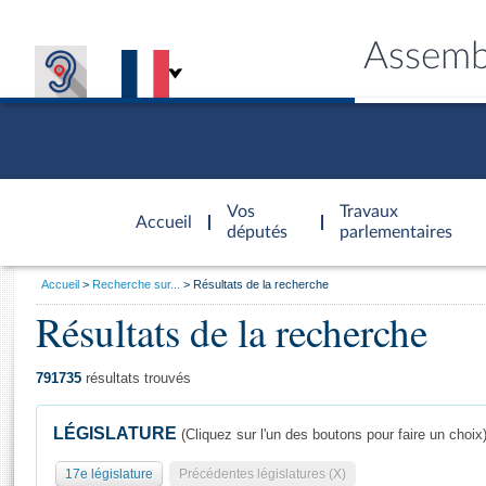
Assemb
Accèder à
la page
Vos
Travaux
Accueil
d'accueil
députés
parlementaires
Vous
Accueil
Recherche sur...
Résultats de la recherche
êtes
Résultats de la recherche
Général
ici
CONNEX
TRAVA
CONNA
DÉC
:
791735
résultats trouvés
LÉGISLATURE
(Cliquez sur l'un des boutons pour faire un choix
17e législature
Précédentes législatures (X)