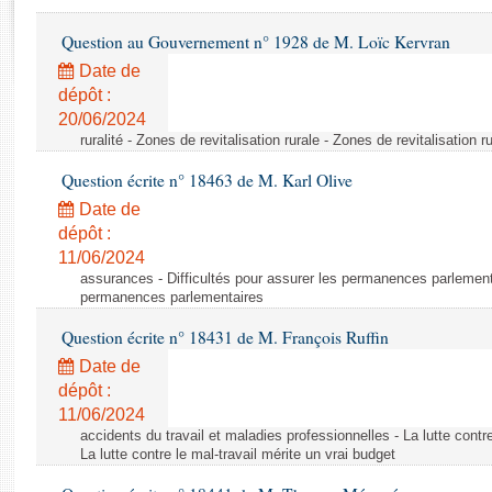
Rapports d'enquête
Rapports législatifs
Question au Gouvernement n° 1928 de M. Loïc Kervran
Rapports sur l'application des lois
Date de
Baromètre de l’application des lois
dépôt :
20/06/2024
ruralité - Zones de revitalisation rurale - Zones de revitalisation r
Dossiers législatifs
Question écrite n° 18463 de M. Karl Olive
Budget et sécurité sociale
Questions écrites et orales
Date de
dépôt :
Comptes rendus des débats
11/06/2024
assurances - Difficultés pour assurer les permanences parlementa
permanences parlementaires
Question écrite n° 18431 de M. François Ruffin
Date de
dépôt :
11/06/2024
accidents du travail et maladies professionnelles - La lutte contre
La lutte contre le mal-travail mérite un vrai budget