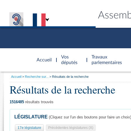
Assemb
Accèder à
la page
Vos
Travaux
Accueil
d'accueil
députés
parlementaires
Vous
Accueil
Recherche sur...
Résultats de la recherche
êtes
Résultats de la recherche
Général
ici
CONNEX
TRAVA
CONNA
DÉC
:
1516485
résultats trouvés
LÉGISLATURE
(Cliquez sur l'un des boutons pour faire un choix
17e législature
Précédentes législatures (X)