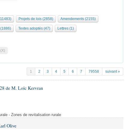
(11483)
Projets de lois (2858)
Amendements (2155)
(1886)
Textes adoptés (47)
Lettres (1)
 (X)
1
2
3
4
5
6
7
79558
suivant »
28 de M. Loïc Kervran
rurale - Zones de revitalisation rurale
arl Olive