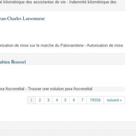
é kilométrique des assistantes de vie - Indemnité kilométrique des
ean-Charles Larsonneur
isation de mise sur le marche du Palovarotène - Autorisation de mise
abien Roussel
pour Ascométal - Trouver une solution pour Ascométal
1
2
3
4
5
6
7
79558
suivant »