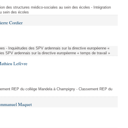
ion des structures médico-sociales au sein des écoles - Intégration
u sein des écoles
ierre Cordier
nes - Inquiétudes des SPV ardennais sur la directive européenne «
des SPV ardennais sur la directive européenne « temps de travail »
Mathieu Lefèvre
ssement REP du collège Mandela à Champigny - Classement REP du
 Emmanuel Maquet