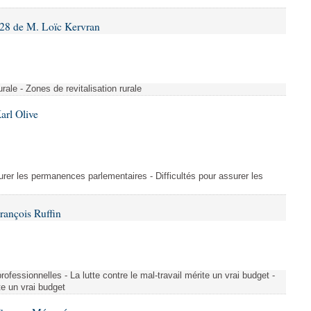
28 de M. Loïc Kervran
rurale - Zones de revitalisation rurale
arl Olive
urer les permanences parlementaires - Difficultés pour assurer les
rançois Ruffin
rofessionnelles - La lutte contre le mal-travail mérite un vrai budget -
ite un vrai budget