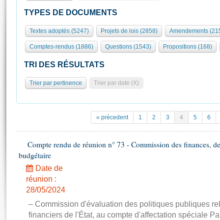
S'id
Présidence
Séance publique
Rôle et pouvoirs de l'Assemblée
Visiter l'Assemblée
TYPES DE DOCUMENTS
Fiches « Connaissance de l’Assemblée »
577 députés
Commissions et autres organes
Visite virtuelle du palais Bourbon
Textes adoptés (5247)
Projets de lois (2858)
Amendements (21
Organisation de l'Assemblée
Groupes politiques
Europe et International
Assister à une séance
Mot
Comptes-rendus (1886)
Questions (1543)
Propositions (168)
Présidence
Conférence des Présidents
Bureau
Collège des Ques
Élections législatives
Contrôle et évaluation
Accès des chercheurs à l’Assemblée
TRI DES RÉSULTATS
Congrès
Les évènements
S'inscrire
Trier par pertinence
Trier par date (X)
Pétitions
Statistiques et chiffres clés
Transparence et déontologie
Vous n'ave
Patrimoine
E
Documents de référence
« précedent
1
2
3
4
5
6
La Bibliothèque
( Constitution | Règlement de l'Assemblée ... )
Documents parlementaires
Les archives
Compte rendu de réunion n° 73 - Commission des finances, de 
Projets de loi
Contacts et plan d'accès
budgétaire
Propositions de loi
Histoire
Photos libres de droit
Date de
Amendements
Juniors
réunion :
Textes adoptés
28/05/2024
Anciennes législatures
– Commission d'évaluation des politiques publiques re
Liens vers les sites publics
Rapports d'information
financiers de l'État, au compte d'affectation spéciale Par