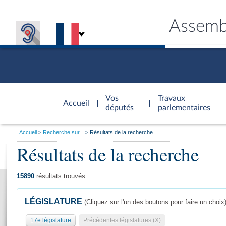
Assemb
Accèder à
la page
Vos
Travaux
Accueil
d'accueil
députés
parlementaires
Vous
Accueil
Recherche sur...
Résultats de la recherche
êtes
Résultats de la recherche
Général
ici
CONNEX
TRAVA
CONNA
DÉC
:
15890
résultats trouvés
LÉGISLATURE
(Cliquez sur l'un des boutons pour faire un choix
17e législature
Précédentes législatures (X)