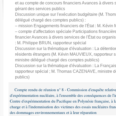
Rapports d'enquête
et au compte de concours financiers Avances à divers s
Rapports législatifs
gérant des services publics
Rapports sur l'application des lois
Discussion unique sur l'exécution budgétaire (M. Th
délégué chargé des comptes publics) :
Baromètre de l’application des lois
– mission Engagements financiers de l'État : M. Kévi
– compte d'affectation spéciale Participations financièr
Dossiers législatifs
financier Avances à divers services de l'État ou organi
Budget et sécurité sociale
: M. Philippe BRUN, rapporteur spécial
Questions écrites et orales
Discussion sur la thématique d'évaluation : La détention
résidents étrangers (M. Kévin MAUVIEUX, rapporteur
Comptes rendus des débats
ministre délégué chargé des comptes publics)
Discussion sur la thématique d'évaluation : La França
rapporteur spécial ; M. Thomas CAZENAVE, ministre 
publics)
Compte rendu de réunion n° 8 - Commission d'enquête relative 
d'expérimentation nucléaire, à l'ensemble des conséquences de l'in
Centre d'expérimentation du Pacifique en Polynésie française, à la
charge et à l'indemnisation des victimes des essais nucléaires fran
des dommages environnementaux et à leur réparation