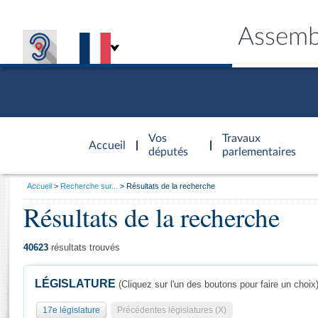
Assemb
Accèder à
la page
Vos
Travaux
Accueil
d'accueil
députés
parlementaires
Vous
Accueil
Recherche sur...
Résultats de la recherche
êtes
Résultats de la recherche
Général
ici
CONNEX
TRAVA
CONNA
DÉC
:
40623
résultats trouvés
LÉGISLATURE
(Cliquez sur l'un des boutons pour faire un choix
17e législature
Précédentes législatures (X)