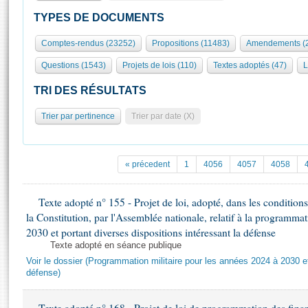
S'id
Présidence
Séance publique
Rôle et pouvoirs de l'Assemblée
Visiter l'Assemblée
TYPES DE DOCUMENTS
Fiches « Connaissance de l’Assemblée »
577 députés
Commissions et autres organes
Visite virtuelle du palais Bourbon
Comptes-rendus (23252)
Propositions (11483)
Amendements (
Organisation de l'Assemblée
Groupes politiques
Europe et International
Assister à une séance
Mot
Questions (1543)
Projets de lois (110)
Textes adoptés (47)
L
Présidence
Conférence des Présidents
Bureau
Collège des Ques
Élections législatives
Contrôle et évaluation
Accès des chercheurs à l’Assemblée
TRI DES RÉSULTATS
Congrès
Les évènements
S'inscrire
Trier par pertinence
Trier par date (X)
Pétitions
Statistiques et chiffres clés
Transparence et déontologie
Vous n'ave
Patrimoine
E
Documents de référence
« précedent
1
4056
4057
4058
La Bibliothèque
( Constitution | Règlement de l'Assemblée ... )
Documents parlementaires
Les archives
Texte adopté n° 155 - Projet de loi, adopté, dans les conditions 
Projets de loi
Contacts et plan d'accès
la Constitution, par l'Assemblée nationale, relatif à la programma
Propositions de loi
Histoire
2030 et portant diverses dispositions intéressant la défense
Photos libres de droit
Amendements
Texte adopté en séance publique
Juniors
Textes adoptés
Voir le dossier (Programmation militaire pour les années 2024 à 2030 et
Anciennes législatures
défense)
Liens vers les sites publics
Rapports d'information