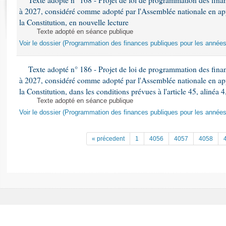
Texte adopté n° 168 - Projet de loi de programmation des fina
Rapports d'enquête
à 2027, considéré comme adopté par l'Assemblée nationale en appli
Rapports législatifs
la Constitution, en nouvelle lecture
Rapports sur l'application des lois
Texte adopté en séance publique
Baromètre de l’application des lois
Voir le dossier (Programmation des finances publiques pour les année
Texte adopté n° 186 - Projet de loi de programmation des fina
Dossiers législatifs
à 2027, considéré comme adopté par l'Assemblée nationale en appli
Budget et sécurité sociale
la Constitution, dans les conditions prévues à l'article 45, alinéa 4
Questions écrites et orales
Texte adopté en séance publique
Comptes rendus des débats
Voir le dossier (Programmation des finances publiques pour les année
« précedent
1
4056
4057
4058