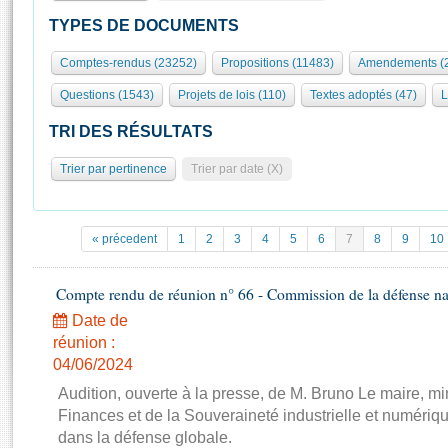
S'id
Présidence
Séance publique
Rôle et pouvoirs de l'Assemblée
Visiter l'Assemblée
TYPES DE DOCUMENTS
Fiches « Connaissance de l’Assemblée »
577 députés
Commissions et autres organes
Visite virtuelle du palais Bourbon
Comptes-rendus (23252)
Propositions (11483)
Amendements (
Organisation de l'Assemblée
Groupes politiques
Europe et International
Assister à une séance
Mot
Questions (1543)
Projets de lois (110)
Textes adoptés (47)
L
Présidence
Conférence des Présidents
Bureau
Collège des Ques
Élections législatives
Contrôle et évaluation
Accès des chercheurs à l’Assemblée
TRI DES RÉSULTATS
Congrès
Les évènements
S'inscrire
Trier par pertinence
Trier par date (X)
Pétitions
Statistiques et chiffres clés
Transparence et déontologie
Vous n'ave
Patrimoine
E
Documents de référence
« précedent
1
2
3
4
5
6
7
8
9
10
La Bibliothèque
( Constitution | Règlement de l'Assemblée ... )
Documents parlementaires
Les archives
Compte rendu de réunion n° 66 - Commission de la défense nat
Projets de loi
Contacts et plan d'accès
Date de
Propositions de loi
Histoire
Photos libres de droit
réunion :
Amendements
Juniors
04/06/2024
Textes adoptés
Anciennes législatures
Audition, ouverte à la presse, de M. Bruno Le maire, mi
Finances et de la Souveraineté industrielle et numériqu
Liens vers les sites publics
Rapports d'information
dans la défense globale.