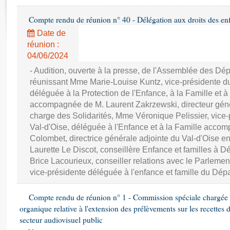
Rapports d'enquête
Rapports législatifs
Compte rendu de réunion n° 40 - Délégation aux droits des en
Rapports sur l'application des lois
Date de
Baromètre de l’application des lois
réunion :
04/06/2024
Dossiers législatifs
- Audition, ouverte à la presse, de l'Assemblée des D
réunissant Mme Marie-Louise Kuntz, vice-présidente d
Budget et sécurité sociale
déléguée à la Protection de l'Enfance, à la Famille et à
Questions écrites et orales
accompagnée de M. Laurent Zakrzewski, directeur génér
Comptes rendus des débats
charge des Solidarités, Mme Véronique Pelissier, vice
Val-d'Oise, déléguée à l'Enfance et à la Famille acc
Colombet, directrice générale adjointe du Val-d'Oise e
Laurette Le Discot, conseillère Enfance et familles à 
Brice Lacourieux, conseiller relations avec le Parlem
vice-présidente déléguée à l'enfance et famille du Dép
Compte rendu de réunion n° 1 - Commission spéciale chargée d
organique relative à l'extension des prélèvements sur les recettes 
secteur audiovisuel public