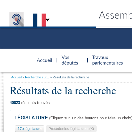
Assemb
Accèder à
la page
Vos
Travaux
Accueil
d'accueil
députés
parlementaires
Vous
Accueil
Recherche sur...
Résultats de la recherche
êtes
Résultats de la recherche
Général
ici
CONNEX
TRAVA
CONNA
DÉC
:
40623
résultats trouvés
LÉGISLATURE
(Cliquez sur l'un des boutons pour faire un choix
17e législature
Précédentes législatures (X)