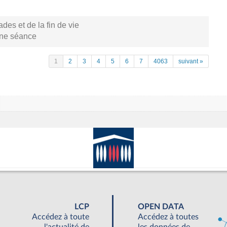
s et de la fin de vie
aine séance
1
2
3
4
5
6
7
4063
suivant »
LCP
OPEN DATA
Accédez à toute
Accédez à toutes