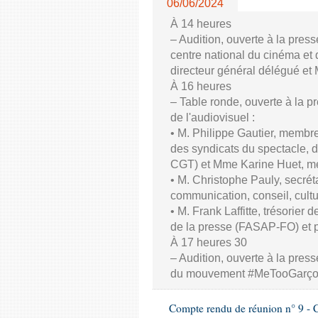
06/06/2024
À 14 heures
– Audition, ouverte à la pres
centre national du cinéma et 
directeur général délégué et
À 16 heures
– Table ronde, ouverte à la p
de l'audiovisuel :
• M. Philippe Gautier, membre
des syndicats du spectacle, d
CGT) et Mme Karine Huet, m
• M. Christophe Pauly, secrét
communication, conseil, cul
• M. Frank Laffitte, trésorier 
de la presse (FASAP-FO) et 
À 17 heures 30
– Audition, ouverte à la press
du mouvement #MeTooGarç
Compte rendu de réunion n° 9 - C