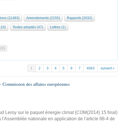
tions (11483)
Amendements (2155)
Rapports (2032)
110)
Textes adoptés (47)
Lettres (1)
 (X)
1
2
3
4
5
6
7
4063
suivant »
- Commission des affaires européennes
d Leroy sur le paquet énergie climat (COM(2014) 15 final)
 l'Assemblée nationale en application de l'article 88-4 de