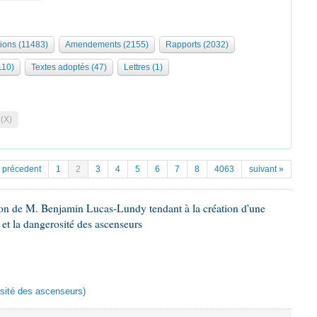
tions (11483)
Amendements (2155)
Rapports (2032)
110)
Textes adoptés (47)
Lettres (1)
 (X)
 précedent
1
2
3
4
5
6
7
8
4063
suivant »
ion de M. Benjamin Lucas-Lundy tendant à la création d'une
 et la dangerosité des ascenseurs
rosité des ascenseurs)