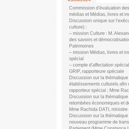
Commission d'évaluation des 
médias et Médias, livres et in
Discussion unique sur l'exéc
culture) :
– mission Culture : M. Alexa
des savoirs et démocratisatio
Patrimoines
– mission Médias, livres et i
spécial
– compte d'affectation spéci
GRIP, rapporteure spéciale
Discussion sur la thématique 
établissements culturels afi
rapporteur spécial ; Mme Rach
Discussion sur la thématique d
retombées économiques et de 
Mme Rachida DATI, ministre d
Discussion sur la thématique 
nouveau programme de transfo
Parlement (Mme Constance L