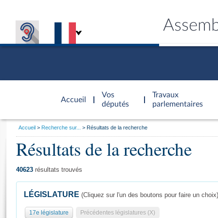
Assemb
Accèder à
la page
Vos
Travaux
Accueil
d'accueil
députés
parlementaires
Vous
Accueil
Recherche sur...
Résultats de la recherche
êtes
Résultats de la recherche
Général
ici
CONNEX
TRAVA
CONNA
DÉC
:
40623
résultats trouvés
LÉGISLATURE
(Cliquez sur l'un des boutons pour faire un choix
17e législature
Précédentes législatures (X)