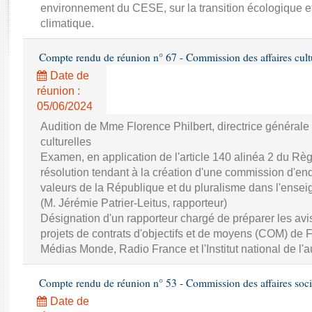
Rapports d'enquête
environnement du CESE, sur la transition écologique e
Rapports législatifs
climatique.
Rapports sur l'application des lois
Compte rendu de réunion n° 67 - Commission des affaires cultur
Baromètre de l’application des lois
Date de
réunion :
Dossiers législatifs
05/06/2024
Budget et sécurité sociale
Audition de Mme Florence Philbert, directrice générale
Questions écrites et orales
culturelles
Comptes rendus des débats
Examen, en application de l'article 140 alinéa 2 du Règ
résolution tendant à la création d'une commission d'enq
valeurs de la République et du pluralisme dans l'ensei
(M. Jérémie Patrier-Leitus, rapporteur)
Désignation d'un rapporteur chargé de préparer les avi
projets de contrats d'objectifs et de moyens (COM) de 
Médias Monde, Radio France et l'Institut national de l'
Compte rendu de réunion n° 53 - Commission des affaires soci
Date de