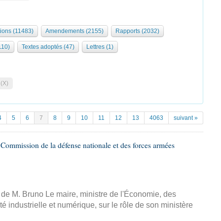
tions (11483)
Amendements (2155)
Rapports (2032)
110)
Textes adoptés (47)
Lettres (1)
 (X)
4
5
6
7
8
9
10
11
12
13
4063
suivant »
Commission de la défense nationale et des forces armées
, de M. Bruno Le maire, ministre de l'Économie, des
é industrielle et numérique, sur le rôle de son ministère