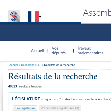
Assemb
Accèder à
la page
Vos
Travaux
Accueil
d'accueil
députés
parlementaires
Vous
Accueil
Recherche sur...
Résultats de la recherche
êtes
Résultats de la recherche
Général
ici
CONNEX
TRAVA
CONNA
DÉC
:
40623
résultats trouvés
LÉGISLATURE
(Cliquez sur l'un des boutons pour faire un choix
17e législature
Précédentes législatures (X)