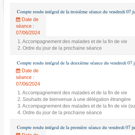
Rapports d'enquête
Rapports législatifs
Compte rendu intégral de la troisième séance du vendredi 07 j
Rapports sur l'application des lois
Date de
Baromètre de l’application des lois
séance :
07/06/2024
Dossiers législatifs
1. Accompagnement des malades et de la fin de vie
2. Ordre du jour de la prochaine séance
Budget et sécurité sociale
Questions écrites et orales
Compte rendu intégral de la deuxième séance du vendredi 07 
Comptes rendus des débats
Date de
séance :
07/06/2024
1. Accompagnement des malades et de la fin de vie
2. Souhaits de bienvenue à une délégation étrangère
3. Accompagnement des malades et de la fin de vie (su
4. Ordre du jour de la prochaine séance
Compte rendu intégral de la première séance du vendredi 07 j