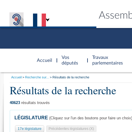
Assemb
Accèder à
la page
Vos
Travaux
Accueil
d'accueil
députés
parlementaires
Vous
Accueil
Recherche sur...
Résultats de la recherche
êtes
Résultats de la recherche
Général
ici
CONNEX
TRAVA
CONNA
DÉC
:
40623
résultats trouvés
LÉGISLATURE
(Cliquez sur l'un des boutons pour faire un choix
17e législature
Précédentes législatures (X)