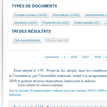
S'id
Présidence
Séance publique
Rôle et pouvoirs de l'Assemblée
Visiter l'Assemblée
TYPES DE DOCUMENTS
Fiches « Connaissance de l’Assemblée »
577 députés
Commissions et autres organes
Visite virtuelle du palais Bourbon
Comptes-rendus (23252)
Propositions (11483)
Amendements (
Organisation de l'Assemblée
Groupes politiques
Europe et International
Assister à une séance
Mot
Questions (1543)
Projets de lois (110)
Textes adoptés (47)
L
Présidence
Conférence des Présidents
Bureau
Collège des Ques
Élections législatives
Contrôle et évaluation
Accès des chercheurs à l’Assemblée
TRI DES RÉSULTATS
Congrès
Les évènements
S'inscrire
Trier par pertinence
Trier par date (X)
Pétitions
Statistiques et chiffres clés
Transparence et déontologie
Vous n'ave
Patrimoine
E
Documents de référence
« précedent
1
4056
4057
4058
La Bibliothèque
( Constitution | Règlement de l'Assemblée ... )
Documents parlementaires
Les archives
Texte adopté n° 155 - Projet de loi, adopté, dans les conditions 
Projets de loi
Contacts et plan d'accès
la Constitution, par l'Assemblée nationale, relatif à la programma
Propositions de loi
Histoire
2030 et portant diverses dispositions intéressant la défense
Photos libres de droit
Amendements
Texte adopté en séance publique
Juniors
Textes adoptés
Voir le dossier (Programmation militaire pour les années 2024 à 2030 et
Anciennes législatures
défense)
Liens vers les sites publics
Rapports d'information