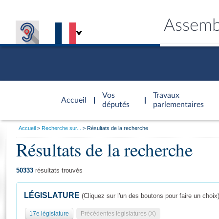
Assemb
Accèder à
la page
Vos
Travaux
Accueil
d'accueil
députés
parlementaires
Vous
Accueil
Recherche sur...
Résultats de la recherche
êtes
Résultats de la recherche
Général
ici
CONNEX
TRAVA
CONNA
DÉC
:
50333
résultats trouvés
LÉGISLATURE
(Cliquez sur l'un des boutons pour faire un choix
17e législature
Précédentes législatures (X)