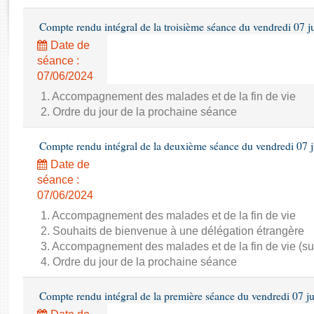
Rapports d'enquête
Rapports législatifs
Compte rendu intégral de la troisième séance du vendredi 07 j
Rapports sur l'application des lois
Date de
Baromètre de l’application des lois
séance :
07/06/2024
Dossiers législatifs
1. Accompagnement des malades et de la fin de vie
2. Ordre du jour de la prochaine séance
Budget et sécurité sociale
Questions écrites et orales
Compte rendu intégral de la deuxième séance du vendredi 07 
Comptes rendus des débats
Date de
séance :
07/06/2024
1. Accompagnement des malades et de la fin de vie
2. Souhaits de bienvenue à une délégation étrangère
3. Accompagnement des malades et de la fin de vie (su
4. Ordre du jour de la prochaine séance
Compte rendu intégral de la première séance du vendredi 07 j