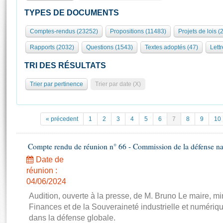
S'id
Présidence
Séance publique
Rôle et pouvoirs de l'Assemblée
Visiter l'Assemblée
TYPES DE DOCUMENTS
Fiches « Connaissance de l’Assemblée »
577 députés
Commissions et autres organes
Visite virtuelle du palais Bourbon
Comptes-rendus (23252)
Propositions (11483)
Projets de lois (
Organisation de l'Assemblée
Groupes politiques
Europe et International
Assister à une séance
Mot
Rapports (2032)
Questions (1543)
Textes adoptés (47)
Lettr
Présidence
Conférence des Présidents
Bureau
Collège des Ques
Élections législatives
Contrôle et évaluation
Accès des chercheurs à l’Assemblée
TRI DES RÉSULTATS
Congrès
Les évènements
S'inscrire
Trier par pertinence
Trier par date (X)
Pétitions
Statistiques et chiffres clés
Transparence et déontologie
Vous n'ave
Patrimoine
E
Documents de référence
« précedent
1
2
3
4
5
6
7
8
9
10
La Bibliothèque
( Constitution | Règlement de l'Assemblée ... )
Documents parlementaires
Les archives
Compte rendu de réunion n° 66 - Commission de la défense nat
Projets de loi
Contacts et plan d'accès
Date de
Propositions de loi
Histoire
Photos libres de droit
réunion :
Amendements
Juniors
04/06/2024
Textes adoptés
Anciennes législatures
Audition, ouverte à la presse, de M. Bruno Le maire, mi
Finances et de la Souveraineté industrielle et numériqu
Liens vers les sites publics
Rapports d'information
dans la défense globale.