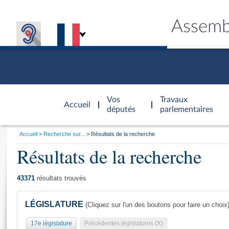
Assemb
Accèder à
la page
Vos
Travaux
Accueil
d'accueil
députés
parlementaires
Vous
Accueil
Recherche sur...
Résultats de la recherche
êtes
Résultats de la recherche
Général
ici
CONNEX
TRAVA
CONNA
DÉC
:
43371
résultats trouvés
LÉGISLATURE
(Cliquez sur l'un des boutons pour faire un choix
17e législature
Précédentes législatures (X)