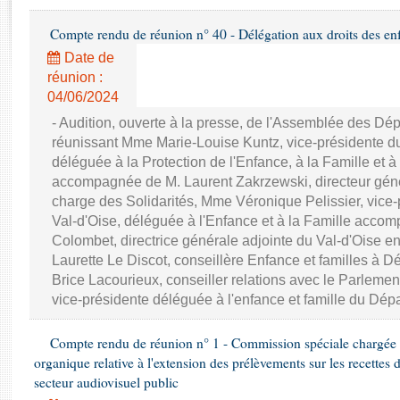
Rapports d'enquête
Rapports législatifs
Compte rendu de réunion n° 40 - Délégation aux droits des en
Rapports sur l'application des lois
Date de
Baromètre de l’application des lois
réunion :
04/06/2024
Dossiers législatifs
- Audition, ouverte à la presse, de l'Assemblée des D
réunissant Mme Marie-Louise Kuntz, vice-présidente d
Budget et sécurité sociale
déléguée à la Protection de l'Enfance, à la Famille et à
Questions écrites et orales
accompagnée de M. Laurent Zakrzewski, directeur génér
Comptes rendus des débats
charge des Solidarités, Mme Véronique Pelissier, vice
Val-d'Oise, déléguée à l'Enfance et à la Famille acc
Colombet, directrice générale adjointe du Val-d'Oise e
Laurette Le Discot, conseillère Enfance et familles à 
Brice Lacourieux, conseiller relations avec le Parlem
vice-présidente déléguée à l'enfance et famille du Dép
Compte rendu de réunion n° 1 - Commission spéciale chargée d
organique relative à l'extension des prélèvements sur les recettes 
secteur audiovisuel public