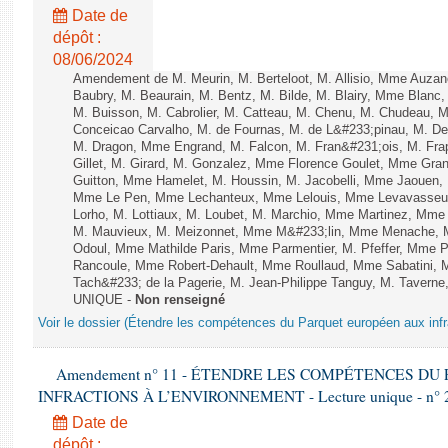
Date de
dépôt :
08/06/2024
Amendement de M. Meurin, M. Berteloot, M. Allisio, Mme Auzano
Baubry, M. Beaurain, M. Bentz, M. Bilde, M. Blairy, Mme Blanc
M. Buisson, M. Cabrolier, M. Catteau, M. Chenu, M. Chudeau
Conceicao Carvalho, M. de Fournas, M. de L&#233;pinau, M. 
M. Dragon, Mme Engrand, M. Falcon, M. Fran&#231;ois, M. Frap
Gillet, M. Girard, M. Gonzalez, Mme Florence Goulet, Mme Grang
Guitton, Mme Hamelet, M. Houssin, M. Jacobelli, Mme Jaouen, 
Mme Le Pen, Mme Lechanteux, Mme Lelouis, Mme Levavasseur,
Lorho, M. Lottiaux, M. Loubet, M. Marchio, Mme Martinez, Mm
M. Mauvieux, M. Meizonnet, Mme M&#233;lin, Mme Menache, M
Odoul, Mme Mathilde Paris, Mme Parmentier, M. Pfeffer, Mme 
Rancoule, Mme Robert-Dehault, Mme Roullaud, Mme Sabatini, 
Tach&#233; de la Pagerie, M. Jean-Philippe Tanguy, M. Taverne, M.
UNIQUE -
Non renseigné
Voir le dossier (Étendre les compétences du Parquet européen aux infr
Amendement n° 11 - ÉTENDRE LES COMPÉTENCES D
INFRACTIONS À L’ENVIRONNEMENT - Lecture unique - n° 
Date de
dépôt :