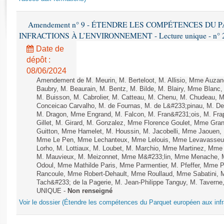
Rapports d'enquête
Rapports législatifs
Amendement n° 9 - ÉTENDRE LES COMPÉTENCES DU
Rapports sur l'application des lois
INFRACTIONS À L’ENVIRONNEMENT - Lecture unique - n° 
Baromètre de l’application des lois
Date de
dépôt :
Dossiers législatifs
08/06/2024
Budget et sécurité sociale
Amendement de M. Meurin, M. Berteloot, M. Allisio, Mme Auzano
Baubry, M. Beaurain, M. Bentz, M. Bilde, M. Blairy, Mme Blanc
Questions écrites et orales
M. Buisson, M. Cabrolier, M. Catteau, M. Chenu, M. Chudeau
Comptes rendus des débats
Conceicao Carvalho, M. de Fournas, M. de L&#233;pinau, M. 
M. Dragon, Mme Engrand, M. Falcon, M. Fran&#231;ois, M. Frap
Gillet, M. Girard, M. Gonzalez, Mme Florence Goulet, Mme Grang
Guitton, Mme Hamelet, M. Houssin, M. Jacobelli, Mme Jaouen, 
Mme Le Pen, Mme Lechanteux, Mme Lelouis, Mme Levavasseur,
Lorho, M. Lottiaux, M. Loubet, M. Marchio, Mme Martinez, Mm
M. Mauvieux, M. Meizonnet, Mme M&#233;lin, Mme Menache, M
Odoul, Mme Mathilde Paris, Mme Parmentier, M. Pfeffer, Mme 
Rancoule, Mme Robert-Dehault, Mme Roullaud, Mme Sabatini, 
Tach&#233; de la Pagerie, M. Jean-Philippe Tanguy, M. Taverne, M.
UNIQUE -
Non renseigné
Voir le dossier (Étendre les compétences du Parquet européen aux infr