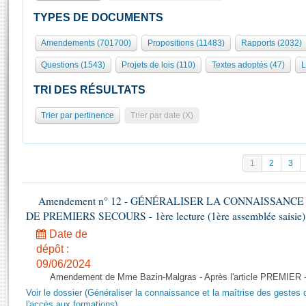
S'id
Présidence
Séance publique
Rôle et pouvoirs de l'Assemblée
Visiter l'Assemblée
TYPES DE DOCUMENTS
Fiches « Connaissance de l’Assemblée »
577 députés
Commissions et autres organes
Visite virtuelle du palais Bourbon
Amendements (701700)
Propositions (11483)
Rapports (2032)
Organisation de l'Assemblée
Groupes politiques
Europe et International
Assister à une séance
Mot
Questions (1543)
Projets de lois (110)
Textes adoptés (47)
L
Présidence
Conférence des Présidents
Bureau
Collège des Ques
Élections législatives
Contrôle et évaluation
Accès des chercheurs à l’Assemblée
TRI DES RÉSULTATS
Congrès
Les évènements
S'inscrire
Trier par pertinence
Trier par date (X)
Pétitions
Statistiques et chiffres clés
Transparence et déontologie
Vous n'ave
Patrimoine
E
Documents de référence
1
2
3
La Bibliothèque
( Constitution | Règlement de l'Assemblée ... )
Documents parlementaires
Les archives
Amendement n° 12 - GÉNÉRALISER LA CONNAISSANCE
Projets de loi
Contacts et plan d'accès
DE PREMIERS SECOURS - 1ère lecture (1ère assemblée saisie) 
Propositions de loi
Histoire
Photos libres de droit
Date de
Amendements
Juniors
dépôt :
Textes adoptés
09/06/2024
Anciennes législatures
Amendement de Mme Bazin-Malgras - Après l'article PREMIER 
Liens vers les sites publics
Rapports d'information
Voir le dossier (Généraliser la connaissance et la maîtrise des gestes 
l'accès aux formations)