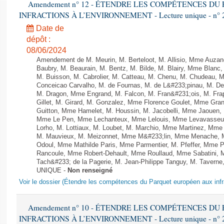
Amendement n° 12 - ÉTENDRE LES COMPÉTENCES D
INFRACTIONS À L’ENVIRONNEMENT - Lecture unique - n° 
Date de
dépôt :
08/06/2024
Amendement de M. Meurin, M. Berteloot, M. Allisio, Mme Auzano
Baubry, M. Beaurain, M. Bentz, M. Bilde, M. Blairy, Mme Blanc
M. Buisson, M. Cabrolier, M. Catteau, M. Chenu, M. Chudeau
Conceicao Carvalho, M. de Fournas, M. de L&#233;pinau, M. 
M. Dragon, Mme Engrand, M. Falcon, M. Fran&#231;ois, M. Frap
Gillet, M. Girard, M. Gonzalez, Mme Florence Goulet, Mme Grang
Guitton, Mme Hamelet, M. Houssin, M. Jacobelli, Mme Jaouen, 
Mme Le Pen, Mme Lechanteux, Mme Lelouis, Mme Levavasseur,
Lorho, M. Lottiaux, M. Loubet, M. Marchio, Mme Martinez, Mm
M. Mauvieux, M. Meizonnet, Mme M&#233;lin, Mme Menache, M
Odoul, Mme Mathilde Paris, Mme Parmentier, M. Pfeffer, Mme 
Rancoule, Mme Robert-Dehault, Mme Roullaud, Mme Sabatini, 
Tach&#233; de la Pagerie, M. Jean-Philippe Tanguy, M. Taverne, M.
UNIQUE -
Non renseigné
Voir le dossier (Étendre les compétences du Parquet européen aux infr
Amendement n° 10 - ÉTENDRE LES COMPÉTENCES D
INFRACTIONS À L’ENVIRONNEMENT - Lecture unique - n° 