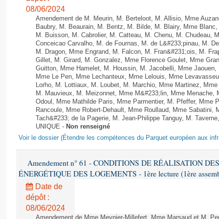
08/06/2024
Amendement de M. Meurin, M. Berteloot, M. Allisio, Mme Auzano
Baubry, M. Beaurain, M. Bentz, M. Bilde, M. Blairy, Mme Blanc
M. Buisson, M. Cabrolier, M. Catteau, M. Chenu, M. Chudeau
Conceicao Carvalho, M. de Fournas, M. de L&#233;pinau, M. 
M. Dragon, Mme Engrand, M. Falcon, M. Fran&#231;ois, M. Frap
Gillet, M. Girard, M. Gonzalez, Mme Florence Goulet, Mme Grang
Guitton, Mme Hamelet, M. Houssin, M. Jacobelli, Mme Jaouen, 
Mme Le Pen, Mme Lechanteux, Mme Lelouis, Mme Levavasseur,
Lorho, M. Lottiaux, M. Loubet, M. Marchio, Mme Martinez, Mm
M. Mauvieux, M. Meizonnet, Mme M&#233;lin, Mme Menache, M
Odoul, Mme Mathilde Paris, Mme Parmentier, M. Pfeffer, Mme 
Rancoule, Mme Robert-Dehault, Mme Roullaud, Mme Sabatini, 
Tach&#233; de la Pagerie, M. Jean-Philippe Tanguy, M. Taverne, M.
UNIQUE -
Non renseigné
Voir le dossier (Étendre les compétences du Parquet européen aux infr
Amendement n° 61 - CONDITIONS DE RÉALISATION D
ÉNERGÉTIQUE DES LOGEMENTS - 1ère lecture (1ère assemblée
Date de
dépôt :
08/06/2024
Amendement de Mme Meynier-Millefert, Mme Marsaud et M. Perro