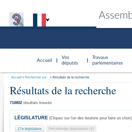
Assemb
Accèder à
la page
Vos
Travaux
Accueil
d'accueil
députés
parlementaires
Vous
Accueil
Recherche sur...
Résultats de la recherche
êtes
Résultats de la recherche
Général
ici
CONNEX
TRAVA
CONNA
DÉC
:
718802
résultats trouvés
LÉGISLATURE
(Cliquez sur l'un des boutons pour faire un choix
17e législature
Précédentes législatures (X)