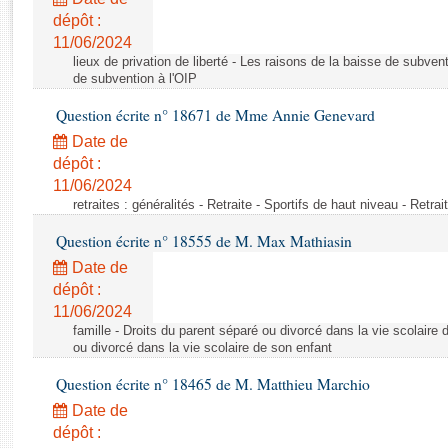
Rapports d'enquête
dépôt :
Rapports législatifs
11/06/2024
Rapports sur l'application des lois
lieux de privation de liberté - Les raisons de la baisse de subven
Baromètre de l’application des lois
de subvention à l'OIP
Question écrite n° 18671 de Mme Annie Genevard
Dossiers législatifs
Date de
Budget et sécurité sociale
dépôt :
11/06/2024
Questions écrites et orales
retraites : généralités - Retraite - Sportifs de haut niveau - Retra
Comptes rendus des débats
Question écrite n° 18555 de M. Max Mathiasin
Date de
dépôt :
11/06/2024
famille - Droits du parent séparé ou divorcé dans la vie scolaire 
ou divorcé dans la vie scolaire de son enfant
Question écrite n° 18465 de M. Matthieu Marchio
Date de
dépôt :