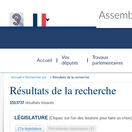
Assemb
Accèder à
la page
Vos
Travaux
Accueil
d'accueil
députés
parlementaires
Vous
Accueil
Recherche sur...
Résultats de la recherche
êtes
Résultats de la recherche
Général
ici
CONNEX
TRAVA
CONNA
DÉC
:
1513737
résultats trouvés
LÉGISLATURE
(Cliquez sur l'un des boutons pour faire un choix
17e législature
Précédentes législatures (X)