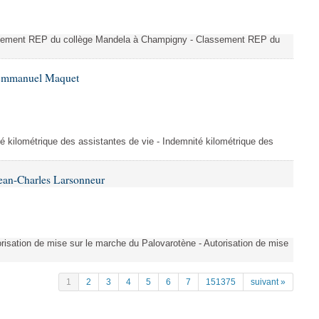
ssement REP du collège Mandela à Champigny - Classement REP du
 Emmanuel Maquet
é kilométrique des assistantes de vie - Indemnité kilométrique des
ean-Charles Larsonneur
isation de mise sur le marche du Palovarotène - Autorisation de mise
1
2
3
4
5
6
7
151375
suivant »