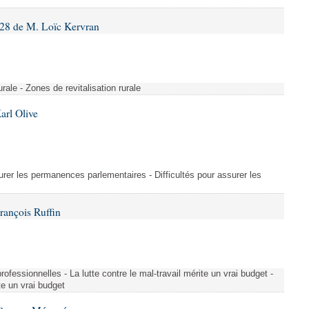
28 de M. Loïc Kervran
rurale - Zones de revitalisation rurale
arl Olive
urer les permanences parlementaires - Difficultés pour assurer les
rançois Ruffin
rofessionnelles - La lutte contre le mal-travail mérite un vrai budget -
ite un vrai budget