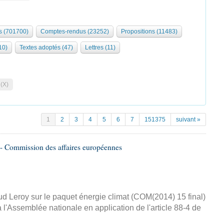
 (701700)
Comptes-rendus (23252)
Propositions (11483)
10)
Textes adoptés (47)
Lettres (11)
 (X)
1
2
3
4
5
6
7
151375
suivant »
- Commission des affaires européennes
d Leroy sur le paquet énergie climat (COM(2014) 15 final)
 l'Assemblée nationale en application de l'article 88-4 de