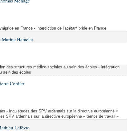
 Thomas Ménagé
étamipride en France - Interdiction de l'acétamipride en France
e Marine Hamelet
ion des structures médico-sociales au sein des écoles - Intégration
u sein des écoles
ierre Cordier
nes - Inquiétudes des SPV ardennais sur la directive européenne «
des SPV ardennais sur la directive européenne « temps de travail »
Mathieu Lefèvre