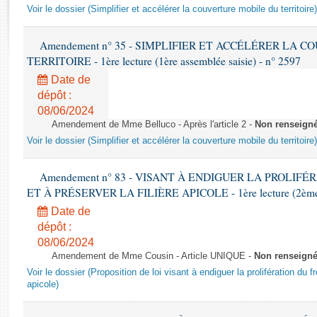
Rapports d'enquête
Voir le dossier (Simplifier et accélérer la couverture mobile du territoire)
Rapports législatifs
Rapports sur l'application des lois
Amendement n° 35 - SIMPLIFIER ET ACCÉLÉRER LA 
Baromètre de l’application des lois
TERRITOIRE - 1ère lecture (1ère assemblée saisie) - n° 2597
Date de
dépôt :
Dossiers législatifs
08/06/2024
Budget et sécurité sociale
Amendement de Mme Belluco - Après l'article 2 -
Non renseign
Questions écrites et orales
Voir le dossier (Simplifier et accélérer la couverture mobile du territoire)
Comptes rendus des débats
Amendement n° 83 - VISANT À ENDIGUER LA PROLIF
ET À PRÉSERVER LA FILIÈRE APICOLE - 1ère lecture (2ème as
Date de
dépôt :
08/06/2024
Amendement de Mme Cousin - Article UNIQUE -
Non renseign
Voir le dossier (Proposition de loi visant à endiguer la prolifération du fr
apicole)