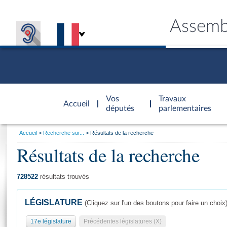
Assemb
Accèder à
la page
Vos
Travaux
Accueil
d'accueil
députés
parlementaires
Vous
Accueil
Recherche sur...
Résultats de la recherche
êtes
Résultats de la recherche
Général
ici
CONNEX
TRAVA
CONNA
DÉC
:
728522
résultats trouvés
LÉGISLATURE
(Cliquez sur l'un des boutons pour faire un choix
17e législature
Précédentes législatures (X)