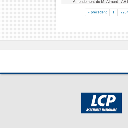
Amendement de M. Almont - AR
« précedent
1
728