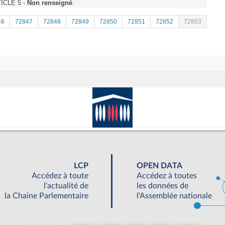
TICLE 5 -
Non renseigné
46
72847
72848
72849
72850
72851
72852
72853
LCP
OPEN DATA
Accédez à toute
Accédez à toutes
l'actualité de
les données de
la Chaine Parlementaire
l'Assemblée nationale