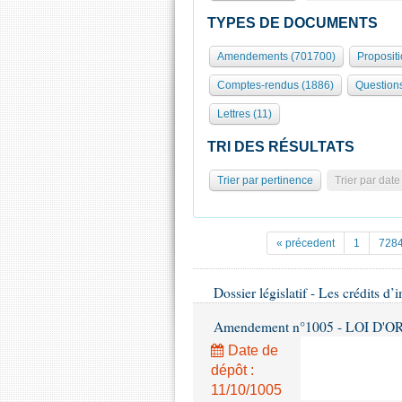
TYPES DE DOCUMENTS
Amendements (701700)
Proposit
Comptes-rendus (1886)
Question
Lettres (11)
TRI DES RÉSULTATS
Trier par pertinence
Trier par date
« précedent
1
728
Dossier législatif - Les crédits d’
Amendement n°1005 - LOI D'O
Date de
dépôt :
11/10/1005