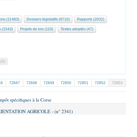
ions (11483)
Dossiers législatifs (9710)
Rapports (2032)
s (1543)
Projets de lois (110)
Textes adoptés (47)
 (X)
46
72847
72848
72849
72850
72851
72852
72853
impôt spécifiques à la Corse
RIENTATION AGRICOLE - (n° 2341)