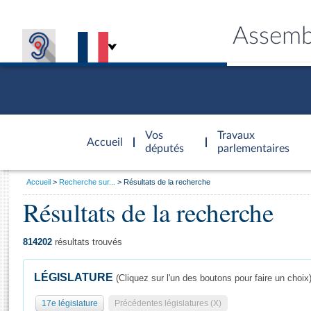
Assemb
Accèder à
la page
Vos
Travaux
Accueil
d'accueil
députés
parlementaires
Vous
Accueil
Recherche sur...
Résultats de la recherche
êtes
Résultats de la recherche
Général
ici
CONNEX
TRAVA
CONNA
DÉC
:
814202
résultats trouvés
LÉGISLATURE
(Cliquez sur l'un des boutons pour faire un choix
17e législature
Précédentes législatures (X)