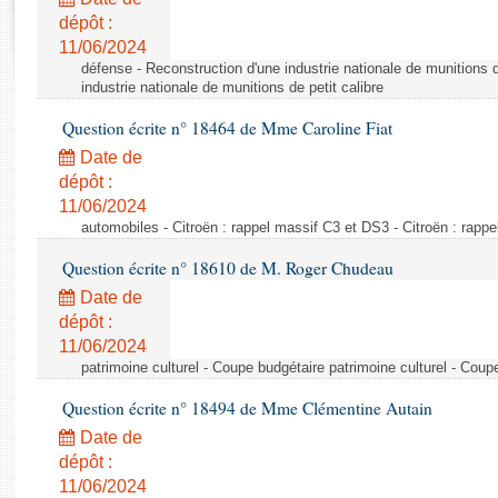
Rapports d'enquête
dépôt :
Rapports législatifs
11/06/2024
Rapports sur l'application des lois
défense - Reconstruction d'une industrie nationale de munitions d
Baromètre de l’application des lois
industrie nationale de munitions de petit calibre
Question écrite n° 18464 de Mme Caroline Fiat
Dossiers législatifs
Date de
Budget et sécurité sociale
dépôt :
11/06/2024
Questions écrites et orales
automobiles - Citroën : rappel massif C3 et DS3 - Citroën : rapp
Comptes rendus des débats
Question écrite n° 18610 de M. Roger Chudeau
Date de
dépôt :
11/06/2024
patrimoine culturel - Coupe budgétaire patrimoine culturel - Coup
Question écrite n° 18494 de Mme Clémentine Autain
Date de
dépôt :
11/06/2024