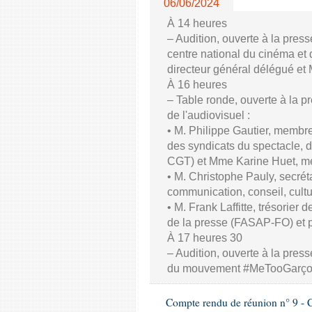
06/06/2024
À 14 heures
– Audition, ouverte à la pres
centre national du cinéma et 
directeur général délégué et
À 16 heures
– Table ronde, ouverte à la p
de l'audiovisuel :
• M. Philippe Gautier, membre
des syndicats du spectacle, d
CGT) et Mme Karine Huet, m
• M. Christophe Pauly, secrét
communication, conseil, cul
• M. Frank Laffitte, trésorier 
de la presse (FASAP-FO) et 
À 17 heures 30
– Audition, ouverte à la press
du mouvement #MeTooGarç
Compte rendu de réunion n° 9 - C