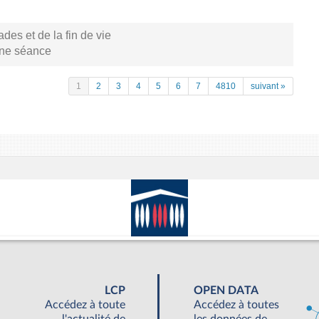
s et de la fin de vie
aine séance
1
2
3
4
5
6
7
4810
suivant »
LCP
OPEN DATA
Accédez à toute
Accédez à toutes