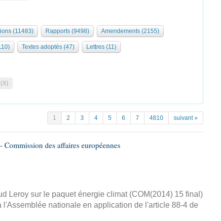
tions (11483)
Rapports (9498)
Amendements (2155)
110)
Textes adoptés (47)
Lettres (11)
 (X)
1
2
3
4
5
6
7
4810
suivant »
- Commission des affaires européennes
d Leroy sur le paquet énergie climat (COM(2014) 15 final)
 l'Assemblée nationale en application de l'article 88-4 de